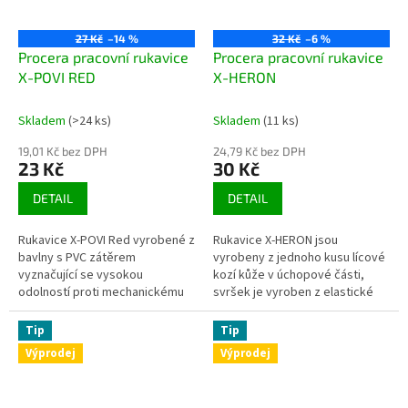
27 Kč
–14 %
32 Kč
–6 %
Procera pracovní rukavice
Procera pracovní rukavice
X-POVI RED
X-HERON
Skladem
(>24 ks)
Skladem
(11 ks)
19,01 Kč bez DPH
24,79 Kč bez DPH
23 Kč
30 Kč
DETAIL
DETAIL
Rukavice X-POVI Red vyrobené z
Rukavice X-HERON jsou
bavlny s PVC zátěrem
vyrobeny z jednoho kusu lícové
vyznačující se vysokou
kozí kůže v úchopové části,
odolností proti mechanickému
svršek je vyroben z elastické
poškození, vodě a tekutinám a
bavlněné tkaniny v přírodní
také nečistotám. Zvýšená
barvě. Kožený palec a
Tip
Tip
přilnavost k...
konečky...
Výprodej
Výprodej