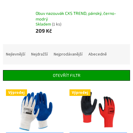
Obuv nazouvák CXS TREND, pánský, černo-
modrý
Skladem
(1 ks)
209 Kč
Ř
a
Nejlevnější
Nejdražší
Nejprodávanější
Abecedně
z
e
n
OTEVŘÍT FILTR
í
p
V
r
Výprodej
Výprodej
ý
o
p
d
i
u
s
k
p
t
r
ů