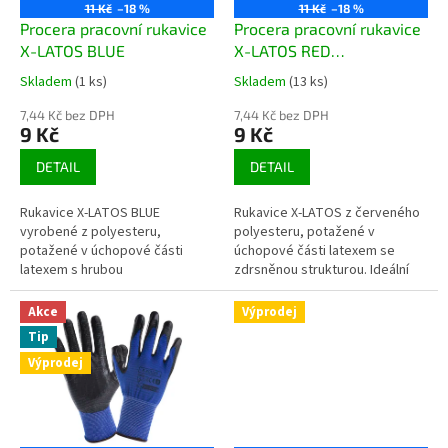
o
11 Kč
–18 %
11 Kč
–18 %
d
Procera pracovní rukavice
Procera pracovní rukavice
u
X-LATOS BLUE
X-LATOS RED
k
07,08,09,10,11
Skladem
(1 ks)
Skladem
(13 ks)
Průměrné
Průměrné
t
hodnocení
hodnocení
ů
7,44 Kč bez DPH
7,44 Kč bez DPH
produktu
produktu
9 Kč
9 Kč
je
je
4,0
3,7
DETAIL
DETAIL
z
z
5
5
Rukavice X-LATOS BLUE
Rukavice X-LATOS z červeného
hvězdiček.
hvězdiček.
vyrobené z polyesteru,
polyesteru, potažené v
potažené v úchopové části
úchopové části latexem se
latexem s hrubou
zdrsněnou strukturou. Ideální
strukturou. Ideální pro ruční
pro manuální práci. Velmi
práci. Velmi dobrá
dobrá...
Akce
Výprodej
přilnavost. Vysoká...
Tip
Výprodej