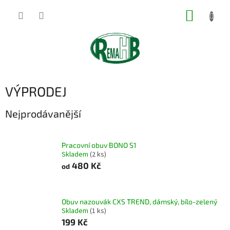
Přejít
NÁKUP
na
obsah
KOŠÍK
VÝPRODEJ
Nejprodávanější
Pracovní obuv BONO S1
Skladem
(2 ks)
480 Kč
od
Obuv nazouvák CXS TREND, dámský, bílo-zelený
Skladem
(1 ks)
199 Kč