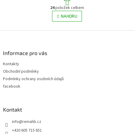
t
O
r
24
položek celkem
v
á
l
NAHORU
n
á
k
d
o
v
Z
a
á
c
á
n
í
p
í
p
a
Informace pro vás
r
t
v
Kontakty
í
k
Obchodní podmínky
y
v
Podmínky ochrany osobních údajů
ý
facebook
p
i
s
u
Kontakt
info
@
remahb.cz
+420 605 715 651