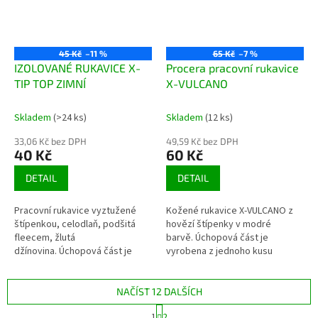
45 Kč
–11 %
65 Kč
–7 %
IZOLOVANÉ RUKAVICE X-
Procera pracovní rukavice
TIP TOP ZIMNÍ
X-VULCANO
Skladem
(>24 ks)
Skladem
(12 ks)
33,06 Kč bez DPH
49,59 Kč bez DPH
40 Kč
60 Kč
DETAIL
DETAIL
Pracovní rukavice vyztužené
Kožené rukavice X-VULCANO z
štípenkou, celodlaň, podšitá
hovězí štípenky v modré
fleecem, žlutá
barvě. Úchopová část je
džínovina. Úchopová část je
vyrobena z jednoho kusu
vyrobena z jednoho prvku kůže
štípenky, zadní část s manžetou
- štípané hovězí kůže v přírodní
je vyrobena z jednoho kusu
barvě.
kůže. V...
NAČÍST 12 DALŠÍCH
S
1
2