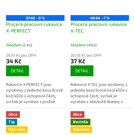
37 Kč
–8 %
40 Kč
–7 %
Procera pracovní rukavice
Procera pracovní rukavice
X-PERFECT
X-TEC
Skladem
(1 ks)
Skladem
(4 ks)
28,10 Kč bez DPH
30,58 Kč bez DPH
34 Kč
37 Kč
DETAIL
DETAIL
Rukavice X-PERFECT jsou
Rukavice X-TEC jsou vyrobeny z
vyrobeny z jednoho kusu lícové
jednoho kusu lícové kozí kůže v
kozí kůže v úchopové části,
úchopové části, svršek je
svršek je vyroben z pružné
vyroben z elastické tkaniny v
látky tmavě modré
červené barvě. Suchý zip v
barvy. Zakončeno elastickou...
kombinaci se stahovací...
Akce
Akce
Tip
Novinka
Výprodej
Výprodej