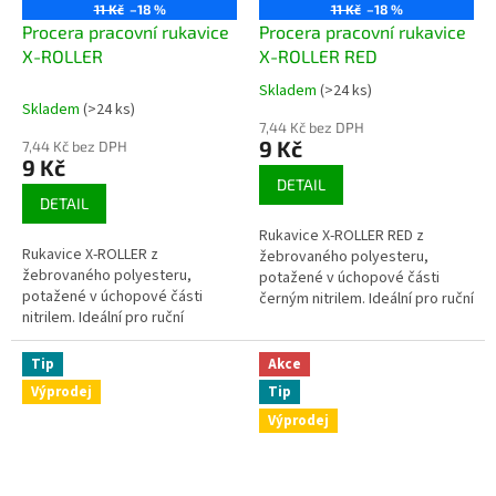
11 Kč
–18 %
11 Kč
–18 %
Procera pracovní rukavice
Procera pracovní rukavice
X-ROLLER
X-ROLLER RED
Skladem
(>24 ks)
Průměrné
Skladem
(>24 ks)
hodnocení
7,44 Kč bez DPH
produktu
9 Kč
7,44 Kč bez DPH
je
9 Kč
3,9
DETAIL
z
DETAIL
5
Rukavice X-ROLLER RED z
hvězdiček.
Rukavice X-ROLLER z
žebrovaného polyesteru,
žebrovaného polyesteru,
potažené v úchopové části
potažené v úchopové části
černým nitrilem. Ideální pro ruční
nitrilem. Ideální pro ruční
práci. Zvýšená odolnost vůči
práci. Zvýšená odolnost vůči
olejům a tukům. Dobře se...
olejům a tukům. Dobře se
Tip
Akce
přizpůsobí...
Výprodej
Tip
Výprodej