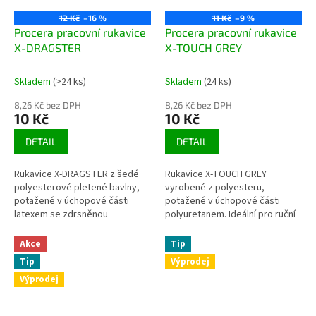
12 Kč
–16 %
11 Kč
–9 %
Procera pracovní rukavice
Procera pracovní rukavice
X-DRAGSTER
X-TOUCH GREY
Skladem
(>24 ks)
Skladem
(24 ks)
8,26 Kč bez DPH
8,26 Kč bez DPH
10 Kč
10 Kč
DETAIL
DETAIL
Rukavice X-DRAGSTER z šedé
Rukavice X-TOUCH GREY
polyesterové pletené bavlny,
vyrobené z polyesteru,
potažené v úchopové části
potažené v úchopové části
latexem se zdrsněnou
polyuretanem. Ideální pro ruční
strukturou. Velmi dobrá
práci. Velmi dobrý pocit z
přilnavost. Ukončeno lemem.
drženého objektu. Dobře se...
Akce
Tip
Tip
Výprodej
Výprodej