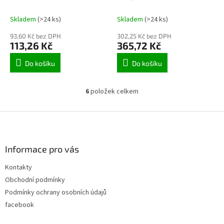
Skladem
(>24 ks)
Skladem
(>24 ks)
93,60 Kč bez DPH
302,25 Kč bez DPH
113,26 Kč
365,72 Kč
Do košíku
Do košíku
6
položek celkem
O
v
l
Z
á
á
d
p
a
a
Informace pro vás
c
t
í
Kontakty
í
p
Obchodní podmínky
r
v
Podmínky ochrany osobních údajů
k
facebook
y
v