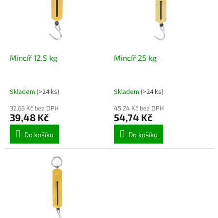
i
u
s
k
p
t
r
ů
o
d
Mincíř 12.5 kg
Mincíř 25 kg
u
k
t
Skladem
(>24 ks)
Skladem
(>24 ks)
ů
32,63 Kč bez DPH
45,24 Kč bez DPH
39,48 Kč
54,74 Kč
Do košíku
Do košíku