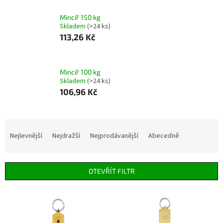
Mincíř 150 kg
Skladem
(>24 ks)
113,26 Kč
Mincíř 100 kg
Skladem
(>24 ks)
106,96 Kč
Ř
a
Nejlevnější
Nejdražší
Nejprodávanější
Abecedně
z
e
n
OTEVŘÍT FILTR
í
p
V
r
ý
o
p
d