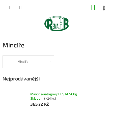
Přejít
NÁKUP
na
obsah
KOŠÍK
Mincíře
Mincíře
Nejprodávanější
Mincíř analogový FESTA 50kg
Skladem
(>24 ks)
365,72 Kč