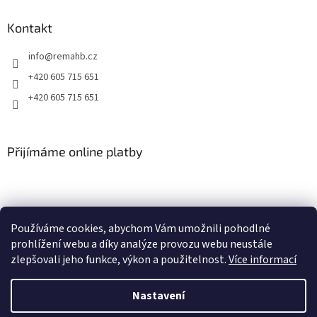
ý
p
Kontakt
i
s
info
@
remahb.cz
u
+420 605 715 651
+420 605 715 651
Přijímáme online platby
Používáme cookies, abychom Vám umožnili pohodlné
prohlížení webu a díky analýze provozu webu neustále
zlepšovali jeho funkce, výkon a použitelnost.
Více informací
Nastavení
Vytvořil Shoptet