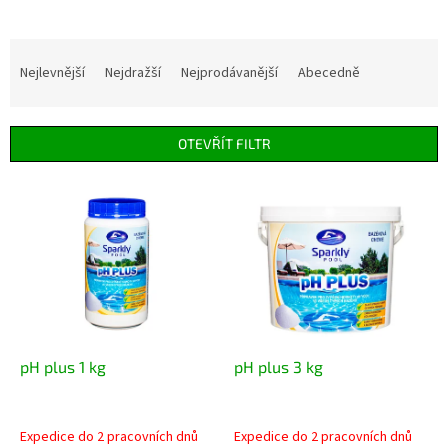
Ř
a
Nejlevnější
Nejdražší
Nejprodávanější
Abecedně
z
e
n
OTEVŘÍT FILTR
í
p
V
r
ý
o
p
d
i
u
s
k
p
t
r
ů
o
d
pH plus 1 kg
pH plus 3 kg
u
k
t
Expedice do 2 pracovních dnů
Expedice do 2 pracovních dnů