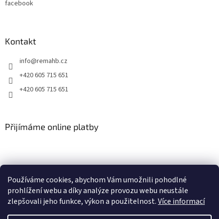
facebook
y
v
ý
p
Kontakt
i
s
info
@
remahb.cz
u
+420 605 715 651
+420 605 715 651
Přijímáme online platby
Používáme cookies, abychom Vám umožnili pohodlné
prohlížení webu a díky analýze provozu webu neustále
zlepšovali jeho funkce, výkon a použitelnost.
Více informací