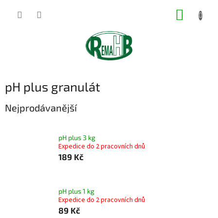
Přejít
NÁKUP
na
obsah
KOŠÍK
pH plus granulát
Nejprodávanější
pH plus 3 kg
Expedice do 2 pracovních dnů
189 Kč
pH plus 1 kg
Expedice do 2 pracovních dnů
89 Kč