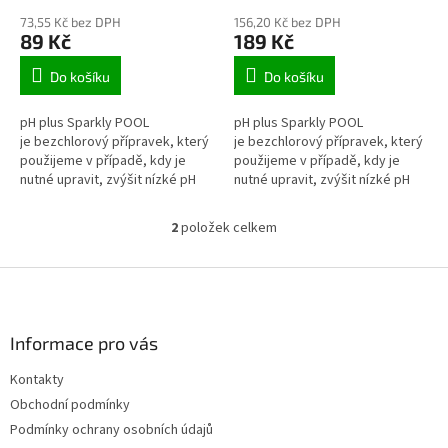
ů
73,55 Kč bez DPH
156,20 Kč bez DPH
89 Kč
189 Kč
Do košíku
Do košíku
pH plus Sparkly POOL
pH plus Sparkly POOL
je bezchlorový přípravek, který
je bezchlorový přípravek, který
použijeme v případě, kdy je
použijeme v případě, kdy je
nutné upravit, zvýšit nízké pH
nutné upravit, zvýšit nízké pH
vody v bazénu. pH plus granulát
vody v bazénu. pH plus granulát
Sparkly POOL je...
Sparkly POOL je...
2
položek celkem
O
v
l
Z
á
á
d
p
a
a
Informace pro vás
c
t
í
Kontakty
í
p
Obchodní podmínky
r
v
Podmínky ochrany osobních údajů
k