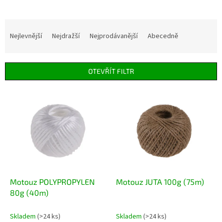
Ř
a
Nejlevnější
Nejdražší
Nejprodávanější
Abecedně
z
e
n
OTEVŘÍT FILTR
í
p
V
r
ý
o
p
d
i
u
s
k
p
t
r
ů
o
d
Motouz POLYPROPYLEN
Motouz JUTA 100g (75m)
u
80g (40m)
k
t
Skladem
(>24 ks)
Skladem
(>24 ks)