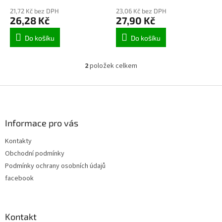
ů
21,72 Kč bez DPH
23,06 Kč bez DPH
26,28 Kč
27,90 Kč
Do košíku
Do košíku
2
položek celkem
O
v
l
Z
á
á
d
p
a
a
Informace pro vás
c
t
í
Kontakty
í
p
Obchodní podmínky
r
v
Podmínky ochrany osobních údajů
k
facebook
y
v
ý
p
Kontakt
i