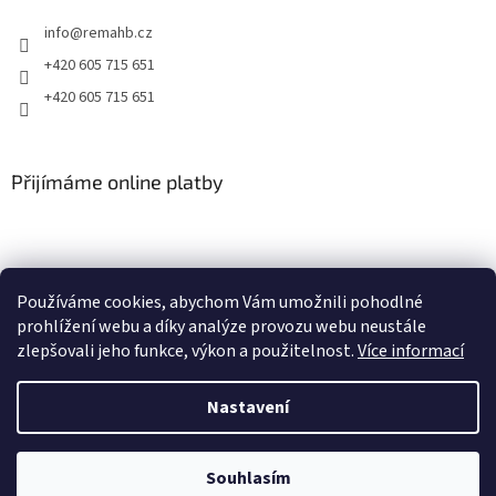
s
info
@
remahb.cz
u
+420 605 715 651
+420 605 715 651
Přijímáme online platby
Používáme cookies, abychom Vám umožnili pohodlné
prohlížení webu a díky analýze provozu webu neustále
zlepšovali jeho funkce, výkon a použitelnost.
Více informací
Nastavení
Vytvořil Shoptet
Souhlasím
Copyright 2026
RemaHB
. Všechna práva vyhrazena.