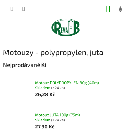
Přejít
NÁKUP
na
obsah
KOŠÍK
Motouzy - polypropylen, juta
Nejprodávanější
Motouz POLYPROPYLEN 80g (40m)
Skladem
(>24 ks)
26,28 Kč
Motouz JUTA 100g (75m)
Skladem
(>24 ks)
27,90 Kč