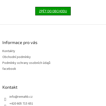
ZPĚT DO OBCHODU
Z
á
p
a
Informace pro vás
t
Kontakty
í
Obchodní podmínky
Podmínky ochrany osobních údajů
facebook
Kontakt
info
@
remahb.cz
+420 605 715 651