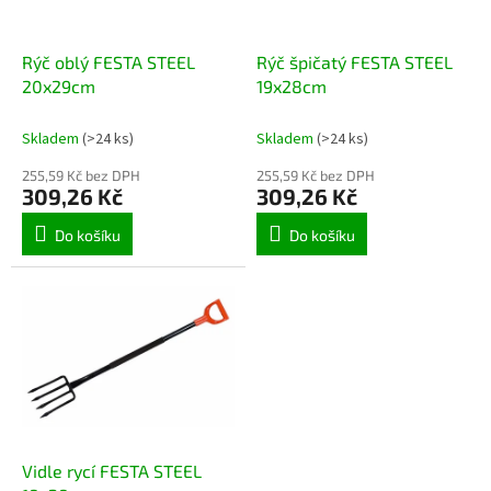
t
r
ů
o
d
Rýč oblý FESTA STEEL
Rýč špičatý FESTA STEEL
u
20x29cm
19x28cm
k
t
Skladem
(>24 ks)
Skladem
(>24 ks)
ů
255,59 Kč bez DPH
255,59 Kč bez DPH
309,26 Kč
309,26 Kč
Do košíku
Do košíku
Vidle rycí FESTA STEEL