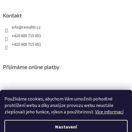
v
ý
p
Kontakt
i
s
info
@
remahb.cz
u
+420 605 715 651
+420 605 715 651
Přijímáme online platby
Používáme cookies, abychom Vám umožnili pohodlné
prohlížení webu a díky analýze provozu webu neustále
zlepšovali jeho funkce, výkon a použitelnost.
Více informací
Nastavení
Vytvořil Shoptet