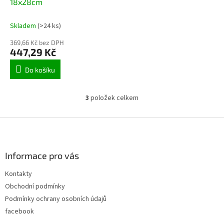
18x28cm
Skladem
(>24 ks)
369,66 Kč bez DPH
447,29 Kč
Do košíku
3
položek celkem
O
v
l
Z
á
á
d
p
a
a
Informace pro vás
c
t
í
Kontakty
í
p
Obchodní podmínky
r
v
Podmínky ochrany osobních údajů
k
facebook
y