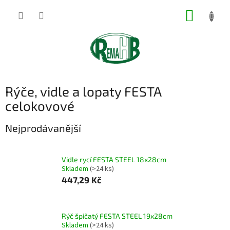
Přejít
NÁKUP
na
obsah
KOŠÍK
Rýče, vidle a lopaty FESTA
celokovové
Nejprodávanější
Vidle rycí FESTA STEEL 18x28cm
Skladem
(>24 ks)
447,29 Kč
Rýč špičatý FESTA STEEL 19x28cm
Skladem
(>24 ks)