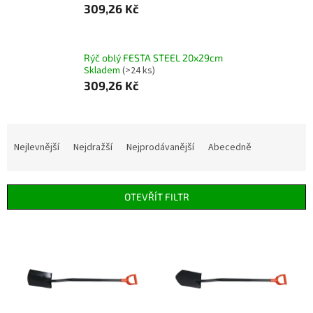
309,26 Kč
Rýč oblý FESTA STEEL 20x29cm
Skladem
(>24 ks)
309,26 Kč
Ř
a
Nejlevnější
Nejdražší
Nejprodávanější
Abecedně
z
e
n
OTEVŘÍT FILTR
í
p
V
r
ý
o
p
d
i
u
s
k
p