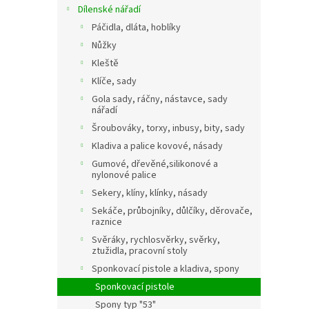
Dílenské nářadí
Páčidla, dláta, hoblíky
Nůžky
Kleště
Klíče, sady
Gola sady, ráčny, nástavce, sady
nářadí
Šroubováky, torxy, inbusy, bity, sady
Kladiva a palice kovové, násady
Gumové, dřevěné,silikonové a
nylonové palice
Sekery, klíny, klínky, násady
Sekáče, průbojníky, důlčíky, děrovače,
raznice
Svěráky, rychlosvěrky, svěrky,
ztužidla, pracovní stoly
Sponkovací pistole a kladiva, spony
Sponkovací pistole
Spony typ "53"