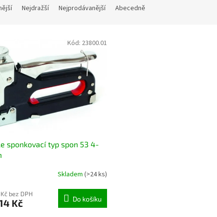
nější
Nejdražší
Nejprodávanější
Abecedně
Kód:
23800.01
le sponkovací typ spon 53 4-
m
Skladem
(>24 ks)
 Kč bez DPH
Do košíku
14 Kč