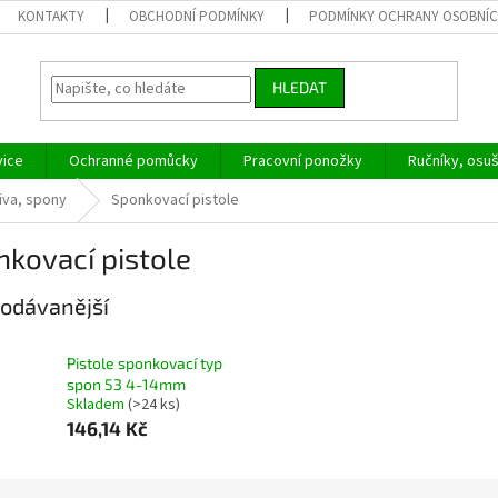
KONTAKTY
OBCHODNÍ PODMÍNKY
PODMÍNKY OCHRANY OSOBNÍC
HLEDAT
vice
Ochranné pomůcky
Pracovní ponožky
Ručníky, osu
iva, spony
Sponkovací pistole
kovací pistole
odávanější
Pistole sponkovací typ
spon 53 4-14mm
Skladem
(>24 ks)
146,14 Kč