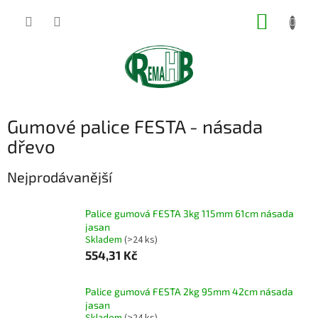
Přejít
NÁKUP
na
obsah
KOŠÍK
Gumové palice FESTA - násada
dřevo
Nejprodávanější
Palice gumová FESTA 3kg 115mm 61cm násada
jasan
Skladem
(>24 ks)
554,31 Kč
Palice gumová FESTA 2kg 95mm 42cm násada
jasan