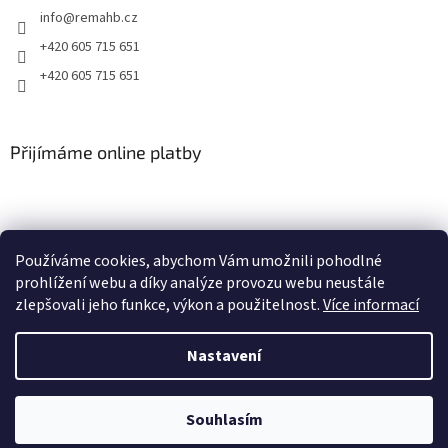
s
info
@
remahb.cz
u
+420 605 715 651
+420 605 715 651
Přijímáme online platby
Používáme cookies, abychom Vám umožnili pohodlné
prohlížení webu a díky analýze provozu webu neustále
zlepšovali jeho funkce, výkon a použitelnost.
Více informací
Nastavení
Vytvořil Shoptet
Souhlasím
Copyright 2026
RemaHB
. Všechna práva vyhrazena.