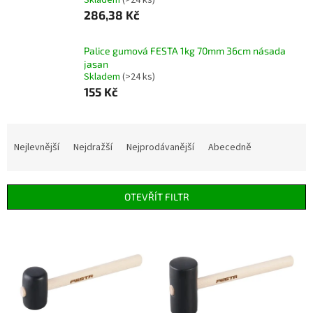
Skladem
(>24 ks)
286,38 Kč
Palice gumová FESTA 1kg 70mm 36cm násada
jasan
Skladem
(>24 ks)
155 Kč
Ř
a
Nejlevnější
Nejdražší
Nejprodávanější
Abecedně
z
e
n
OTEVŘÍT FILTR
í
p
V
r
ý
o
p
d
i
u
s
k
p