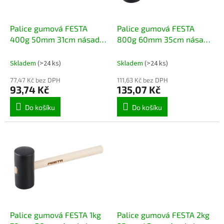
t
r
ů
o
d
Palice gumová FESTA
Palice gumová FESTA
u
400g 50mm 31cm násada
800g 60mm 35cm násada
k
jasan
jasan
t
Skladem
(>24 ks)
Skladem
(>24 ks)
ů
77,47 Kč bez DPH
111,63 Kč bez DPH
93,74 Kč
135,07 Kč
Do košíku
Do košíku
Palice gumová FESTA 1kg
Palice gumová FESTA 2kg