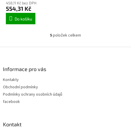
458,11 Kč bez DPH
554,31 Kč
Do košíku
5
položek celkem
O
v
l
Z
á
á
d
p
a
a
Informace pro vás
c
t
í
Kontakty
í
p
Obchodní podmínky
r
v
Podmínky ochrany osobních údajů
k
facebook
y
v
ý
p
Kontakt
i