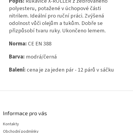
Popis:
Rukavice X-ROLLER z žebrovaného
polyesteru, potažené v úchopové části
nitrilem.
Ideální pro ruční práci. Zvýšená
odolnost vůči olejům a tukům. Dobře se
přizpůsobí tvaru ruky. Ukončeno lemem.
Norma:
CE EN 388
Barva:
modrá/černá
Balení:
cena je za jeden pár - 12 párů v sáčku
Z
á
p
a
Informace pro vás
t
Kontakty
í
Obchodní podmínky