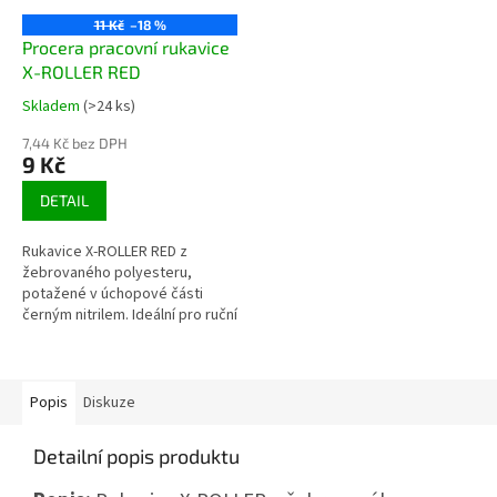
11 Kč
–18 %
Procera pracovní rukavice
X-ROLLER RED
Skladem
(>24 ks)
Průměrné
hodnocení
7,44 Kč bez DPH
produktu
9 Kč
je
3,9
DETAIL
z
5
Rukavice X-ROLLER RED z
hvězdiček.
žebrovaného polyesteru,
potažené v úchopové části
černým nitrilem. Ideální pro ruční
práci. Zvýšená odolnost vůči
olejům a tukům. Dobře se...
Popis
Diskuze
Detailní popis produktu