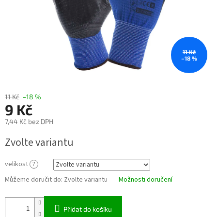
11 Kč
–18 %
11 Kč
–18 %
9 Kč
7,44 Kč bez DPH
Měrná
Zvolte variantu
cena:
velikost
?
Můžeme doručit do:
Zvolte variantu
Možnosti doručení
Přidat do košíku