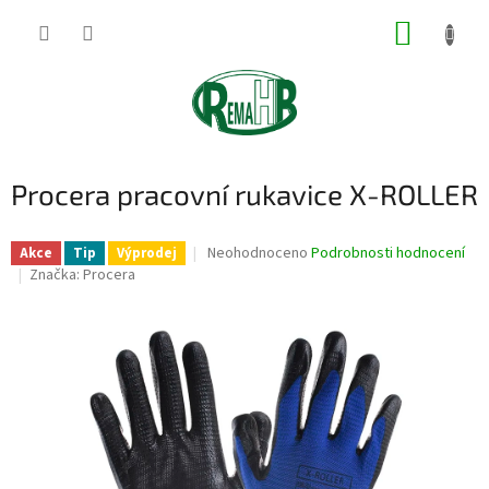
Přejít
NÁKUP
na
obsah
KOŠÍK
Procera pracovní rukavice X-ROLLER
Průměrné
Neohodnoceno
Podrobnosti hodnocení
Akce
Tip
Výprodej
hodnocení
Značka:
Procera
produktu
je
0,0
z
5
hvězdiček.