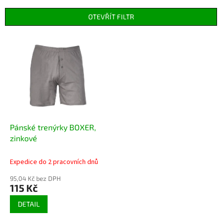
e
n
OTEVŘÍT FILTR
í
p
V
r
ý
o
p
d
i
u
s
k
p
t
r
ů
o
d
Pánské trenýrky BOXER,
u
zinkové
k
t
Expedice do 2 pracovních dnů
ů
95,04 Kč bez DPH
115 Kč
DETAIL