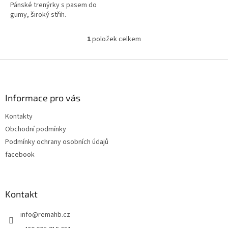
Pánské trenýrky s pasem do
gumy, široký střih.
1
položek celkem
O
v
l
Z
á
á
d
p
a
a
Informace pro vás
c
t
í
Kontakty
í
p
Obchodní podmínky
r
v
Podmínky ochrany osobních údajů
k
facebook
y
v
ý
p
Kontakt
i
s
info
@
remahb.cz
u