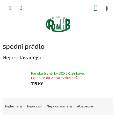
Přejít
NÁKUP
na
obsah
KOŠÍK
spodní prádlo
Nejprodávanější
Pánské trenýrky BOXER, zinkové
Expedice do 2 pracovních dnů
115 Kč
Ř
a
Nejlevnější
Nejdražší
Nejprodávanější
Abecedně
z