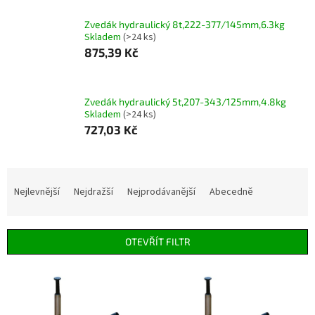
Zvedák hydraulický 8t,222-377/145mm,6.3kg
Skladem
(>24 ks)
875,39 Kč
Zvedák hydraulický 5t,207-343/125mm,4.8kg
Skladem
(>24 ks)
727,03 Kč
Ř
a
Nejlevnější
Nejdražší
Nejprodávanější
Abecedně
z
e
n
OTEVŘÍT FILTR
í
p
V
r
ý
o
p
d