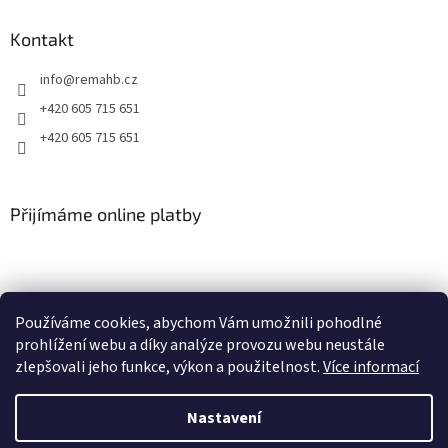
ý
p
Kontakt
i
s
info
@
remahb.cz
u
+420 605 715 651
+420 605 715 651
Přijímáme online platby
Používáme cookies, abychom Vám umožnili pohodlné
prohlížení webu a díky analýze provozu webu neustále
zlepšovali jeho funkce, výkon a použitelnost.
Více informací
Nastavení
Vytvořil Shoptet