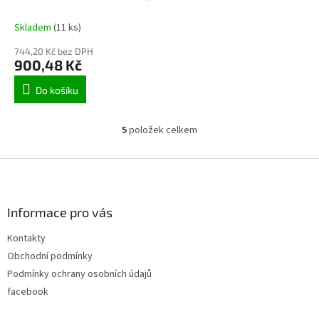
Skladem
(11 ks)
744,20 Kč bez DPH
900,48 Kč
Do košíku
5
položek celkem
O
v
l
Z
á
á
d
p
a
a
Informace pro vás
c
t
í
Kontakty
í
p
Obchodní podmínky
r
v
Podmínky ochrany osobních údajů
k
facebook
y
v