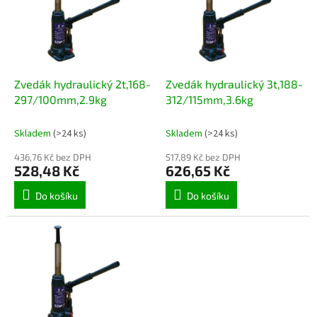
i
u
s
k
p
t
r
ů
o
d
Zvedák hydraulický 2t,168-
Zvedák hydraulický 3t,188-
u
297/100mm,2.9kg
312/115mm,3.6kg
k
t
Skladem
(>24 ks)
Skladem
(>24 ks)
ů
436,76 Kč bez DPH
517,89 Kč bez DPH
528,48 Kč
626,65 Kč
Do košíku
Do košíku