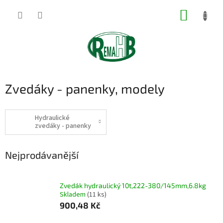
Přejít
NÁKUP
na
obsah
KOŠÍK
Zvedáky - panenky, modely
Hydraulické
zvedáky - panenky
Nejprodávanější
Zvedák hydraulický 10t,222-380/145mm,6.8kg
Skladem
(11 ks)
900,48 Kč