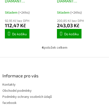
DIAMANT
DIAMANT
150x2.2x22.2mm TURBO
230x2.4x22.2mm TURBO
Skladem
(>24 ks)
Skladem
(>24 ks)
92,95 Kč bez DPH
200,85 Kč bez DPH
112,47 Kč
243,03 Kč
Do košíku
Do košíku
4
položek celkem
O
v
l
Z
á
á
d
p
a
a
Informace pro vás
c
t
í
Kontakty
í
p
Obchodní podmínky
r
v
Podmínky ochrany osobních údajů
k
facebook
y