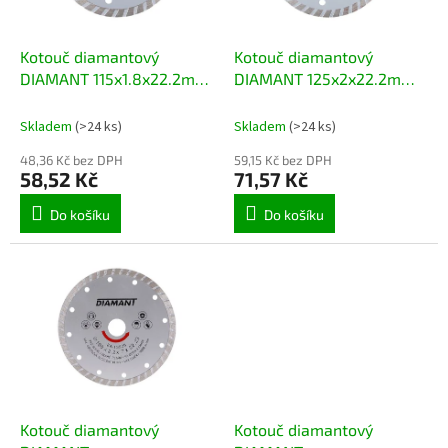
t
r
ů
o
d
Kotouč diamantový
Kotouč diamantový
u
DIAMANT 115x1.8x22.2mm
DIAMANT 125x2x22.2mm
k
TURBO
TURBO
t
Skladem
(>24 ks)
Skladem
(>24 ks)
ů
48,36 Kč bez DPH
59,15 Kč bez DPH
58,52 Kč
71,57 Kč
Do košíku
Do košíku
Kotouč diamantový
Kotouč diamantový