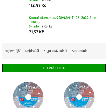
Skladem
(>24 ks)
112,47 Kč
Kotouč diamantový DIAMANT 125x2x22.2mm
TURBO
Skladem
(>24 ks)
71,57 Kč
Ř
a
Nejlevnější
Nejdražší
Nejprodávanější
Abecedně
z
e
n
OTEVŘÍT FILTR
í
p
V
r
ý
o
p
d
i
u
s
k
p