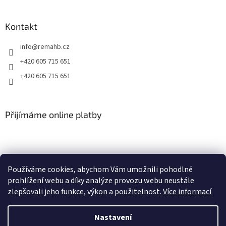
v
ý
p
Kontakt
i
s
info
@
remahb.cz
u
+420 605 715 651
+420 605 715 651
Přijímáme online platby
Používáme cookies, abychom Vám umožnili pohodlné
prohlížení webu a díky analýze provozu webu neustále
zlepšovali jeho funkce, výkon a použitelnost.
Více informací
Nastavení
Vytvořil Shoptet