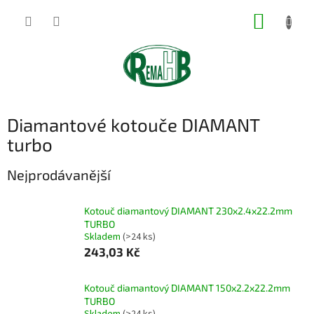
Přejít
NÁKUP
na
obsah
KOŠÍK
Diamantové kotouče DIAMANT
turbo
Nejprodávanější
Kotouč diamantový DIAMANT 230x2.4x22.2mm
TURBO
Skladem
(>24 ks)
243,03 Kč
Kotouč diamantový DIAMANT 150x2.2x22.2mm
TURBO