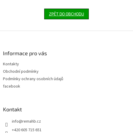
ZPĚT DO OBCHODU
Z
á
p
a
Informace pro vás
t
Kontakty
í
Obchodní podmínky
Podmínky ochrany osobních údajů
facebook
Kontakt
info
@
remahb.cz
+420 605 715 651