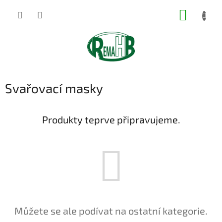
Přejít
NÁKUP
na
obsah
KOŠÍK
Svařovací masky
Produkty teprve připravujeme.
Můžete se ale podívat na ostatní kategorie.