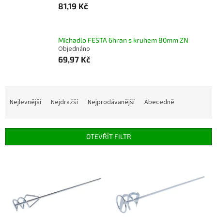
81,19 Kč
Míchadlo FESTA 6hran s kruhem 80mm ZN
Objednáno
69,97 Kč
Ř
a
Nejlevnější
Nejdražší
Nejprodávanější
Abecedně
z
e
n
OTEVŘÍT FILTR
í
p
V
r
ý
o
p
d
i
u
s
k
p