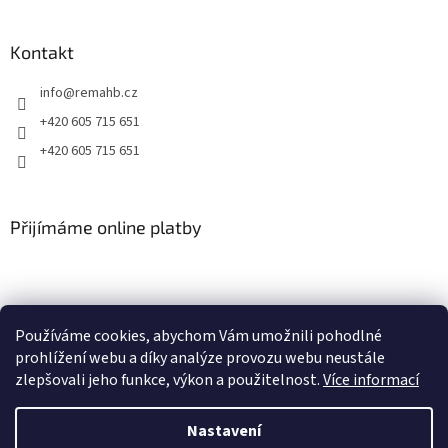
v
ý
p
Kontakt
i
s
info
@
remahb.cz
u
+420 605 715 651
+420 605 715 651
Přijímáme online platby
Používáme cookies, abychom Vám umožnili pohodlné
prohlížení webu a díky analýze provozu webu neustále
zlepšovali jeho funkce, výkon a použitelnost.
Více informací
Nastavení
Vytvořil Shoptet