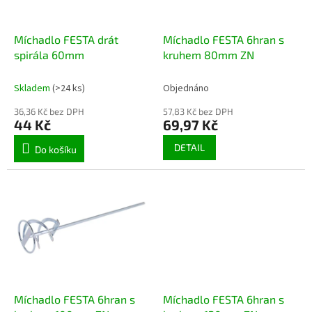
t
r
ů
o
d
Míchadlo FESTA drát
Míchadlo FESTA 6hran s
u
spirála 60mm
kruhem 80mm ZN
k
t
Skladem
(>24 ks)
Objednáno
ů
36,36 Kč bez DPH
57,83 Kč bez DPH
44 Kč
69,97 Kč
DETAIL
Do košíku
Míchadlo FESTA 6hran s
Míchadlo FESTA 6hran s