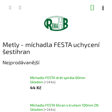
Přejít
NÁKUP
na
obsah
KOŠÍK
Metly - míchadla FESTA uchycení
šestihran
Nejprodávanější
Míchadlo FESTA drát spirála 60mm
Skladem
(>24 ks)
44 Kč
Míchadlo FESTA 6hran s kruhem 100mm ZN
Skladem
(>24 ks)