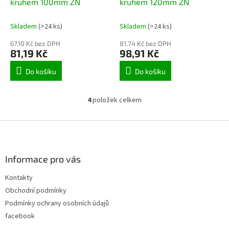
kruhem 100mm ZN
kruhem 120mm ZN
Skladem
(>24 ks)
Skladem
(>24 ks)
67,10 Kč bez DPH
81,74 Kč bez DPH
81,19 Kč
98,91 Kč
Do košíku
Do košíku
4
položek celkem
O
v
l
Z
á
á
d
p
a
a
Informace pro vás
c
t
í
Kontakty
í
p
Obchodní podmínky
r
v
Podmínky ochrany osobních údajů
k
facebook
y