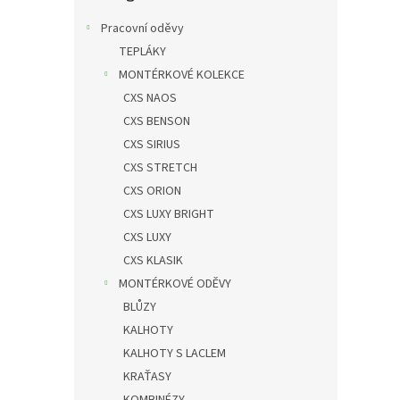
n
e
Pracovní oděvy
l
TEPLÁKY
MONTÉRKOVÉ KOLEKCE
CXS NAOS
CXS BENSON
CXS SIRIUS
CXS STRETCH
CXS ORION
CXS LUXY BRIGHT
CXS LUXY
CXS KLASIK
MONTÉRKOVÉ ODĚVY
BLŮZY
KALHOTY
KALHOTY S LACLEM
KRAŤASY