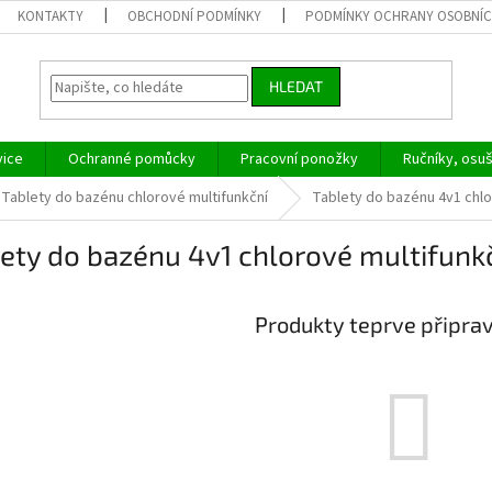
KONTAKTY
OBCHODNÍ PODMÍNKY
PODMÍNKY OCHRANY OSOBNÍC
HLEDAT
vice
Ochranné pomůcky
Pracovní ponožky
Ručníky, osu
Tablety do bazénu chlorové multifunkční
Tablety do bazénu 4v1 chlo
ety do bazénu 4v1 chlorové multifunk
Produkty teprve připra