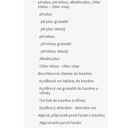
pH plus, pH mínus, alkalita plus, chlor
mínus – chlor stop
pH plus
pH plus granulát
pH plus tekutý
pH mínus
pH mínus granulát
pH mínus tekutý
Alkalita plus
Chlor mínus - chlor stop
Bezchlorová chemie do bazénu
Kyslíkové oxi tablety do bazénu
Kyslíkový oxi granulát do bazénu a
vířivky
Oxi šok do bazénu a vířivky
Kyslíkový aktivátor - aktivátor oxi
Algicid, přípravek proti řasám v bazénu
Algicid extra proti řasám