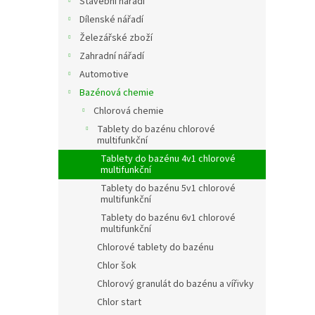
Stavební nářadí
Dílenské nářadí
Železářské zboží
Zahradní nářadí
Automotive
Bazénová chemie
Chlorová chemie
Tablety do bazénu chlorové
multifunkční
Tablety do bazénu 4v1 chlorové
multifunkční
Tablety do bazénu 5v1 chlorové
multifunkční
Tablety do bazénu 6v1 chlorové
multifunkční
Chlorové tablety do bazénu
Chlor šok
Chlorový granulát do bazénu a vířivky
Chlor start