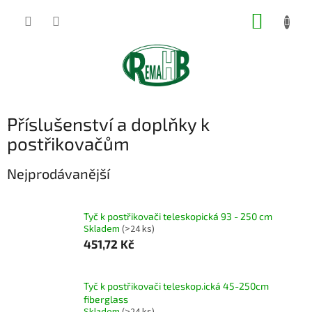
Přejít
NÁKUP
na
obsah
KOŠÍK
Příslušenství a doplňky k
postřikovačům
Nejprodávanější
Tyč k postřikovači teleskopická 93 - 250 cm
Skladem
(>24 ks)
451,72 Kč
Tyč k postřikovači teleskop.ická 45-250cm
fiberglass