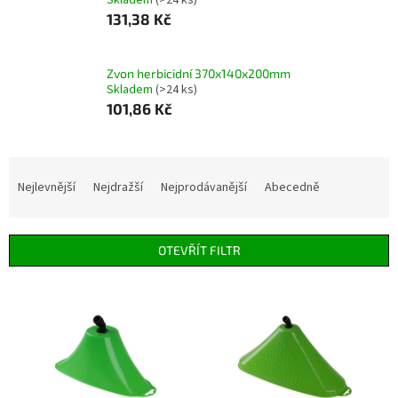
Skladem
(>24 ks)
131,38 Kč
Zvon herbicidní 370x140x200mm
Skladem
(>24 ks)
101,86 Kč
Ř
a
Nejlevnější
Nejdražší
Nejprodávanější
Abecedně
z
e
n
OTEVŘÍT FILTR
í
p
V
r
ý
o
p
d
i
u
s
k
p