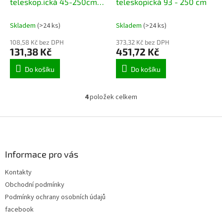
teleskop.ická 45-250cm
teleskopická 93 - 250 cm
fiberglass
Skladem
(>24 ks)
Skladem
(>24 ks)
108,58 Kč bez DPH
373,32 Kč bez DPH
131,38 Kč
451,72 Kč
Do košíku
Do košíku
4
položek celkem
O
v
l
Z
á
á
d
p
a
a
Informace pro vás
c
t
í
Kontakty
í
p
Obchodní podmínky
r
v
Podmínky ochrany osobních údajů
k
facebook
y