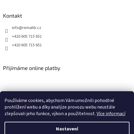
v
ý
p
Kontakt
i
s
info
@
remahb.cz
u
+420 605 715 651
+420 605 715 651
Přijímáme online platby
Používáme cookies, abychom Vám umožnili pohodlné
prohlížení webu a díky analýze provozu webu neustále
zlepšovali jeho funkce, výkon a použitelnost.
Více informací
Nastavení
Vytvořil Shoptet