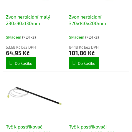
t
r
ů
o
d
Zvon herbicidní malý
Zvon herbicidní
u
230x90x130mm
370x140x200mm
k
t
Skladem
(>24 ks)
Skladem
(>24 ks)
ů
53,68 Kč bez DPH
84,18 Kč bez DPH
64,95 Kč
101,86 Kč
Do košíku
Do košíku
Tyč k postřikovači
Tyč k postřikovači