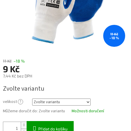
11 Kč
–18 %
11 Kč
–18 %
9 Kč
7,44 Kč bez DPH
Měrná
Zvolte variantu
cena:
velikost
?
Můžeme doručit do:
Zvolte variantu
Možnosti doručení
Přidat do košíku