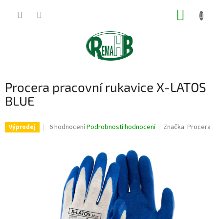
Přejít
NÁKUP
na
obsah
KOŠÍK
Procera pracovní rukavice X-LATOS
BLUE
Průměrné
6 hodnocení
Podrobnosti hodnocení
Značka:
Procera
Výprodej
hodnocení
produktu
je
4,0
z
5
hvězdiček.