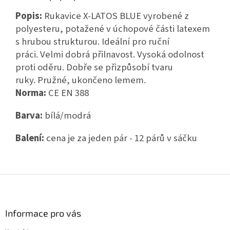
Popis:
Rukavice X-LATOS BLUE vyrobené z
polyesteru, potažené v úchopové části latexem
s hrubou strukturou. Ideální pro ruční
práci. Velmi dobrá přilnavost. Vysoká odolnost
proti oděru. Dobře se přizpůsobí tvaru
ruky. Pružné, ukončeno lemem.
Norma:
CE EN 388
Barva:
bílá/modrá
Balení:
cena je za jeden pár - 12 párů v sáčku
Z
á
p
a
Informace pro vás
t