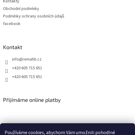
Kontakty
í
Obchodní podmínky
Podmínky ochrany osobních údajů
facebook
Kontakt
info
@
remahb.cz
+420 605 715 651
+420 605 715 651
Přijímáme online platby
Používáme cookies, abychom Vám umožnili pohodlné