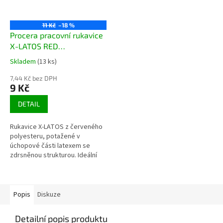
11 Kč
–18 %
Procera pracovní rukavice
X-LATOS RED
07,08,09,10,11
Skladem
(13 ks)
Průměrné
hodnocení
7,44 Kč bez DPH
produktu
9 Kč
je
3,7
DETAIL
z
5
Rukavice X-LATOS z červeného
hvězdiček.
polyesteru, potažené v
úchopové části latexem se
zdrsněnou strukturou. Ideální
pro manuální práci. Velmi
dobrá...
Popis
Diskuze
Detailní popis produktu