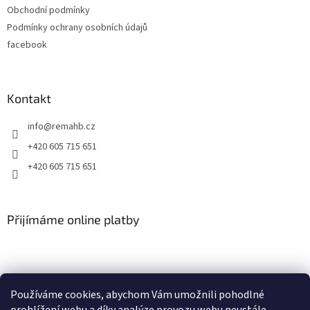
Obchodní podmínky
r
v
Podmínky ochrany osobních údajů
k
facebook
y
v
ý
p
Kontakt
i
s
info
@
remahb.cz
u
+420 605 715 651
+420 605 715 651
Přijímáme online platby
Používáme cookies, abychom Vám umožnili pohodlné