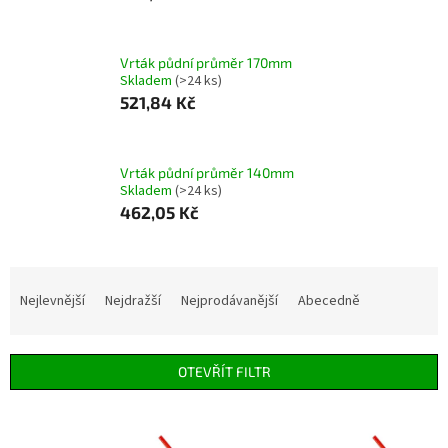
Vrták půdní průměr 170mm
Skladem
(>24 ks)
521,84 Kč
Vrták půdní průměr 140mm
Skladem
(>24 ks)
462,05 Kč
Ř
a
Nejlevnější
Nejdražší
Nejprodávanější
Abecedně
z
e
n
OTEVŘÍT FILTR
í
p
V
r
ý