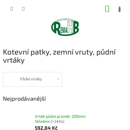
Přejít
NÁKUP
na
obsah
KOŠÍK
Kotevní patky, zemní vruty, půdní
vrtáky
Půdní vrtáky
Nejprodávanější
Vrták půdní průměr 200mm
Skladem
(>24 ks)
592,84 Kč