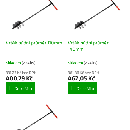
o
p
d
i
u
s
k
p
t
r
ů
o
d
Vrták půdní průměr 110mm
Vrták půdní průměr
u
140mm
k
t
Skladem
(>24 ks)
Skladem
(>24 ks)
ů
331,23 Kč bez DPH
381,86 Kč bez DPH
400,79 Kč
462,05 Kč
Do košíku
Do košíku