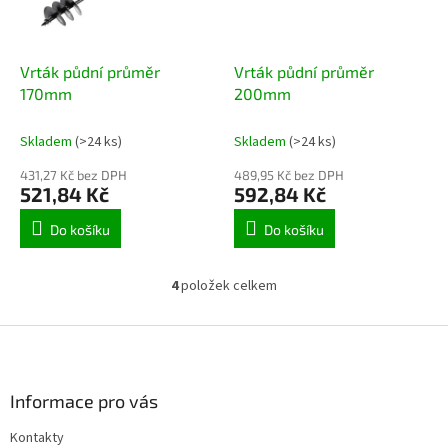
Vrták půdní průměr
Vrták půdní průměr
170mm
200mm
Skladem
(>24 ks)
Skladem
(>24 ks)
431,27 Kč bez DPH
489,95 Kč bez DPH
521,84 Kč
592,84 Kč
Do košíku
Do košíku
4
položek celkem
O
v
l
Z
á
á
d
p
a
a
Informace pro vás
c
t
í
Kontakty
í
p