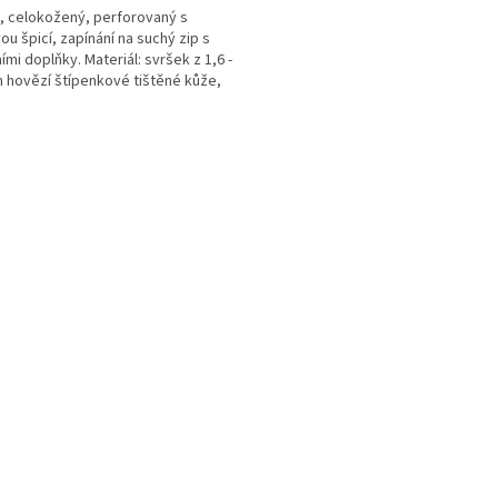
, celokožený, perforovaný s
ou špicí, zapínání na suchý zip s
ími doplňky. Materiál: svršek z 1,6 -
 hovězí štípenkové tištěné kůže,
ka Cambrelle,...
O
v
l
á
d
a
c
í
p
r
v
k
y
v
ý
p
i
s