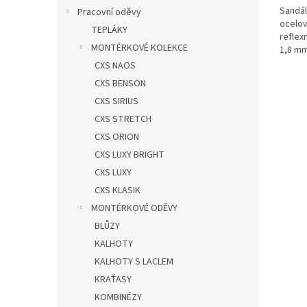
Sandál
Pracovní oděvy
ocelov
TEPLÁKY
reflexn
MONTÉRKOVÉ KOLEKCE
1,8 mm
podšív
CXS NAOS
CXS BENSON
CXS SIRIUS
CXS STRETCH
CXS ORION
CXS LUXY BRIGHT
CXS LUXY
CXS KLASIK
MONTÉRKOVÉ ODĚVY
BLŮZY
KALHOTY
KALHOTY S LACLEM
KRAŤASY
KOMBINÉZY