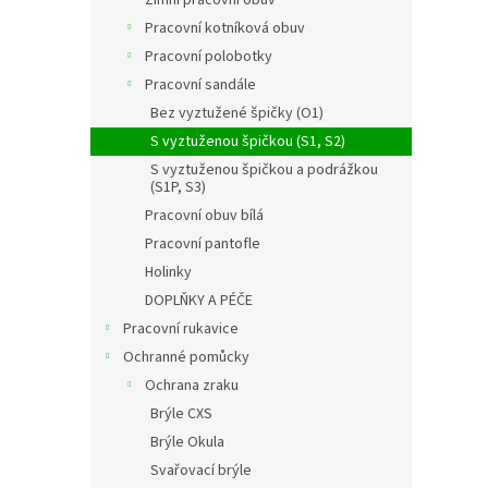
Pracovní kotníková obuv
Pracovní polobotky
Pracovní sandále
Bez vyztužené špičky (O1)
S vyztuženou špičkou (S1, S2)
S vyztuženou špičkou a podrážkou
(S1P, S3)
Pracovní obuv bílá
Pracovní pantofle
Holinky
DOPLŇKY A PÉČE
Pracovní rukavice
Ochranné pomůcky
Ochrana zraku
Brýle CXS
Brýle Okula
Svařovací brýle