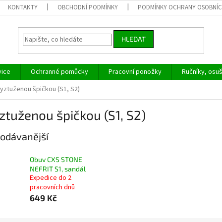
KONTAKTY
OBCHODNÍ PODMÍNKY
PODMÍNKY OCHRANY OSOBNÍC
HLEDAT
vice
Ochranné pomůcky
Pracovní ponožky
Ručníky, osu
vyztuženou špičkou (S1, S2)
ztuženou špičkou (S1, S2)
odávanější
Obuv CXS STONE
NEFRIT S1, sandál
Expedice do 2
pracovních dnů
649 Kč