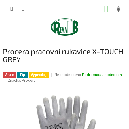
Přejít
NÁKUP
na
obsah
KOŠÍK
Procera pracovní rukavice X-TOUCH
GREY
Průměrné
Neohodnoceno
Podrobnosti hodnocení
Akce
Tip
Výprodej
hodnocení
Značka:
Procera
produktu
je
0,0
z
5
hvězdiček.