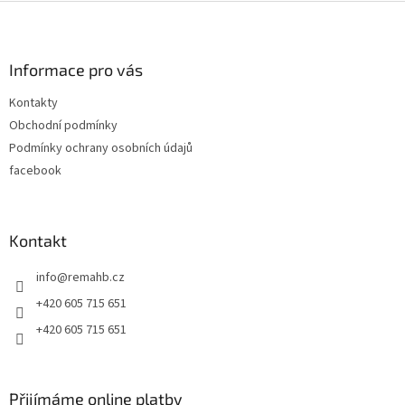
Z
á
p
a
Informace pro vás
t
Kontakty
í
Obchodní podmínky
Podmínky ochrany osobních údajů
facebook
Kontakt
info
@
remahb.cz
+420 605 715 651
+420 605 715 651
Přijímáme online platby