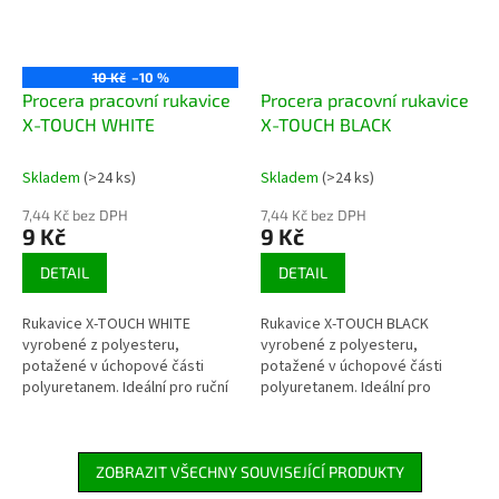
10 Kč
–10 %
Procera pracovní rukavice
Procera pracovní rukavice
X-TOUCH WHITE
X-TOUCH BLACK
Skladem
(>24 ks)
Skladem
(>24 ks)
7,44 Kč bez DPH
7,44 Kč bez DPH
9 Kč
9 Kč
DETAIL
DETAIL
Rukavice X-TOUCH WHITE
Rukavice X-TOUCH BLACK
vyrobené z polyesteru,
vyrobené z polyesteru,
potažené v úchopové části
potažené v úchopové části
polyuretanem. Ideální pro ruční
polyuretanem. Ideální pro
práci. Velmi dobrý pocit z
manuální práci. Velmi dobrý
drženého objektu. Dobře se...
pocit z drženého objektu. Dobře
se...
ZOBRAZIT VŠECHNY SOUVISEJÍCÍ PRODUKTY