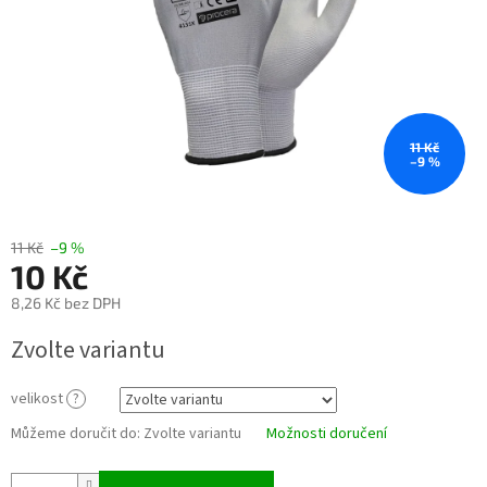
11 Kč
–9 %
11 Kč
–9 %
10 Kč
8,26 Kč bez DPH
Měrná
Zvolte variantu
cena:
velikost
?
Můžeme doručit do:
Zvolte variantu
Možnosti doručení