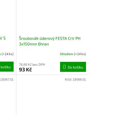
V S
Šroubovák úderový FESTA CrV PH
3x150mm 6hran
m
(>24 ks)
Skladem
(>24 ks)
76,86 Kč bez DPH
 košíku
Do košíku
93 Kč
:
18067.01
Kód:
18066.01