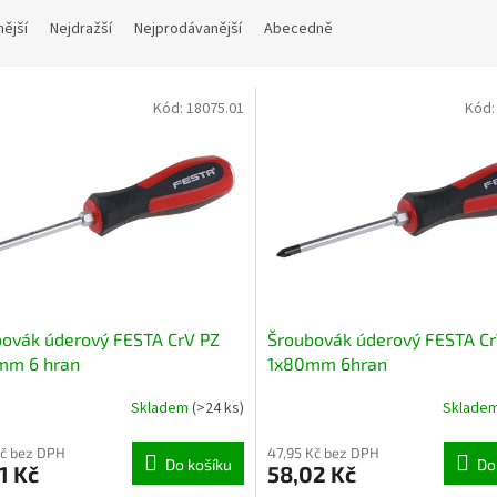
nější
Nejdražší
Nejprodávanější
Abecedně
Kód:
18075.01
Kód
ovák úderový FESTA CrV PZ
Šroubovák úderový FESTA C
mm 6 hran
1x80mm 6hran
Skladem
(>24 ks)
Sklade
Kč bez DPH
47,95 Kč bez DPH
Do košíku
Do
1 Kč
58,02 Kč