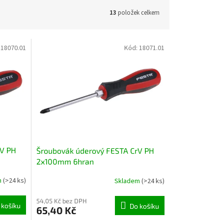
13
položek celkem
:
18070.01
Kód:
18071.01
rV PH
Šroubovák úderový FESTA CrV PH
2x100mm 6hran
m
(>24 ks)
Skladem
(>24 ks)
54,05 Kč bez DPH
 košíku
Do košíku
65,40 Kč