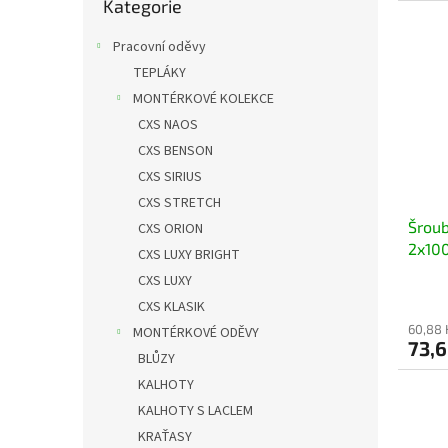
Kategorie
kategorie
Pracovní oděvy
TEPLÁKY
MONTÉRKOVÉ KOLEKCE
CXS NAOS
CXS BENSON
CXS SIRIUS
CXS STRETCH
Šroub
CXS ORION
2x10
CXS LUXY BRIGHT
CXS LUXY
CXS KLASIK
60,88 
MONTÉRKOVÉ ODĚVY
73,6
BLŮZY
KALHOTY
KALHOTY S LACLEM
KRAŤASY