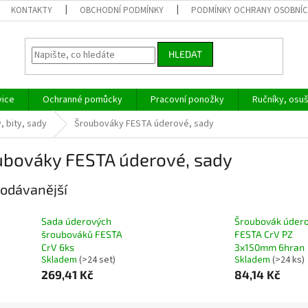
KONTAKTY
OBCHODNÍ PODMÍNKY
PODMÍNKY OCHRANY OSOBNÍC
HLEDAT
vice
Ochranné pomůcky
Pracovní ponožky
Ručníky, osu
, bity, sady
Šroubováky FESTA úderové, sady
ubováky FESTA úderové, sady
odávanější
Sada úderových
Šroubovák úder
šroubováků FESTA
FESTA CrV PZ
CrV 6ks
3x150mm 6hran
Skladem
(>24 set)
Skladem
(>24 ks)
269,41 Kč
84,14 Kč