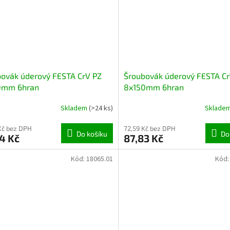
ovák úderový FESTA CrV PZ
Šroubovák úderový FESTA Cr
0mm 6hran
8x150mm 6hran
Skladem
(>24 ks)
Sklade
Kč bez DPH
72,59 Kč bez DPH
Do košíku
Do
4 Kč
87,83 Kč
Kód:
18065.01
Kód