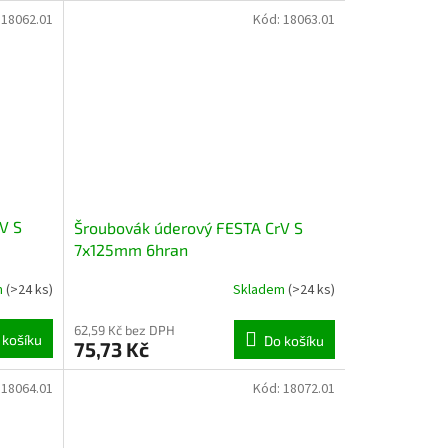
:
18062.01
Kód:
18063.01
V S
Šroubovák úderový FESTA CrV S
7x125mm 6hran
m
(>24 ks)
Skladem
(>24 ks)
62,59 Kč bez DPH
 košíku
Do košíku
75,73 Kč
:
18064.01
Kód:
18072.01