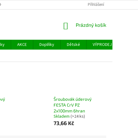
H ÚDAJŮ
FACEBOOK
Přihlášení
NÁKUPNÍ
Prázdný košík
KOŠÍK
šky
AKCE
Doplňky
Dětské
VÝPRODEJ
Měřidl
ový
Šroubovák úderový
FESTA CrV PZ
2x100mm 6hran
Skladem
(>24 ks)
73,66 Kč