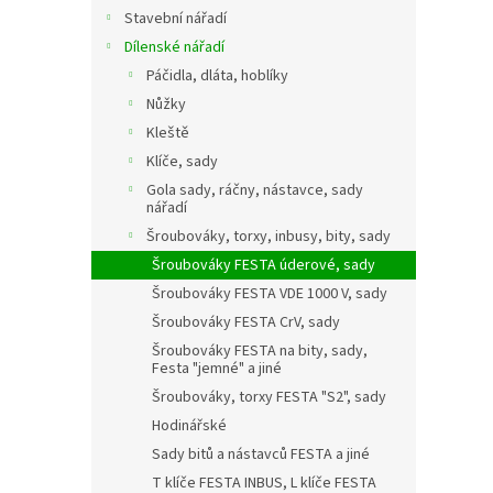
Stavební nářadí
Dílenské nářadí
Páčidla, dláta, hoblíky
Nůžky
Kleště
Klíče, sady
Gola sady, ráčny, nástavce, sady
nářadí
Šroubováky, torxy, inbusy, bity, sady
Šroubováky FESTA úderové, sady
Šroubováky FESTA VDE 1000 V, sady
Šroubováky FESTA CrV, sady
Šroubováky FESTA na bity, sady,
Festa "jemné" a jiné
Šroubováky, torxy FESTA "S2", sady
Hodinářské
Sady bitů a nástavců FESTA a jiné
T klíče FESTA INBUS, L klíče FESTA