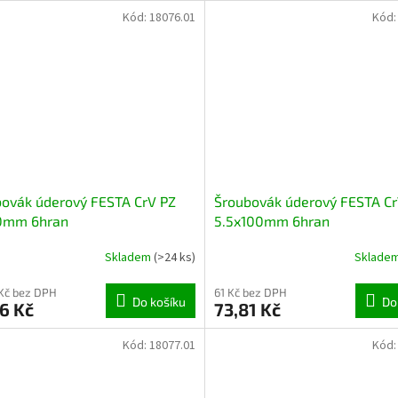
Kód:
18076.01
Kód
ovák úderový FESTA CrV PZ
Šroubovák úderový FESTA Cr
0mm 6hran
5.5x100mm 6hran
Skladem
(>24 ks)
Sklade
Kč bez DPH
61 Kč bez DPH
Do košíku
Do
6 Kč
73,81 Kč
Kód:
18077.01
Kód