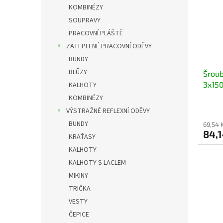
KOMBINÉZY
SOUPRAVY
PRACOVNÍ PLÁŠTĚ
ZATEPLENÉ PRACOVNÍ ODĚVY
BUNDY
BLŮZY
Šroub
3x15
KALHOTY
KOMBINÉZY
VÝSTRAŽNÉ REFLEXNÍ ODĚVY
BUNDY
69,54 
84,1
KRAŤASY
KALHOTY
KALHOTY S LACLEM
MIKINY
TRIČKA
VESTY
ČEPICE