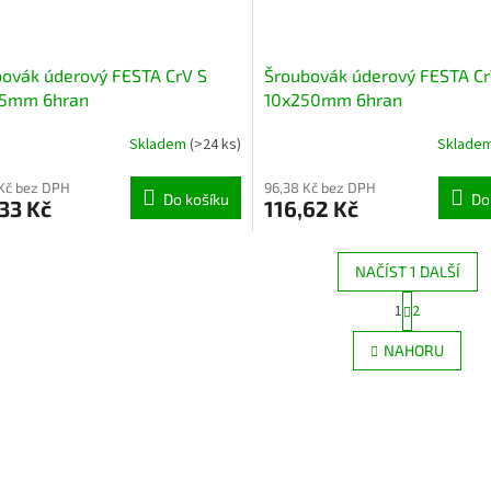
ovák úderový FESTA CrV S
Šroubovák úderový FESTA Cr
75mm 6hran
10x250mm 6hran
Skladem
(>24 ks)
Sklade
Kč bez DPH
96,38 Kč bez DPH
Do košíku
Do
33 Kč
116,62 Kč
NAČÍST 1 DALŠÍ
S
1
2
O
t
r
v
NAHORU
á
l
n
á
k
d
o
a
v
c
á
í
n
p
í