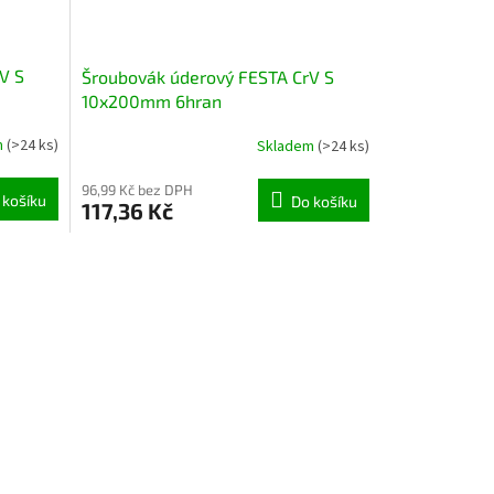
V S
Šroubovák úderový FESTA CrV S
10x200mm 6hran
m
(>24 ks)
Skladem
(>24 ks)
96,99 Kč bez DPH
 košíku
Do košíku
117,36 Kč