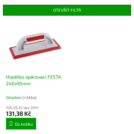
e
n
OTEVŘÍT FILTR
í
p
V
r
ý
o
p
d
i
u
s
k
p
t
r
ů
o
d
Hladítko spárovací FESTA
u
240x95mm
k
t
Skladem
(>24 ks)
ů
108,58 Kč bez DPH
131,38 Kč
Do košíku