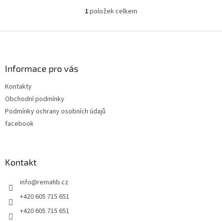
1
položek celkem
O
v
l
Z
á
á
d
p
a
a
Informace pro vás
c
t
í
Kontakty
í
p
Obchodní podmínky
r
v
Podmínky ochrany osobních údajů
k
facebook
y
v
ý
p
Kontakt
i
s
info
@
remahb.cz
u
+420 605 715 651
+420 605 715 651