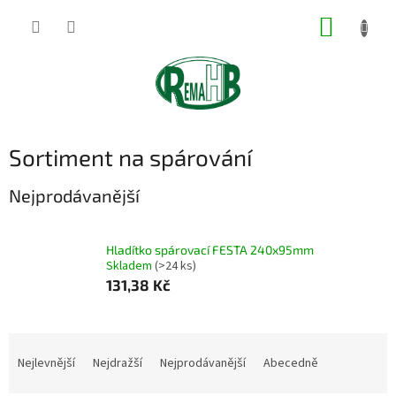
Přejít
NÁKUP
na
obsah
KOŠÍK
Sortiment na spárování
Nejprodávanější
Hladítko spárovací FESTA 240x95mm
Skladem
(>24 ks)
131,38 Kč
Ř
a
Nejlevnější
Nejdražší
Nejprodávanější
Abecedně
z