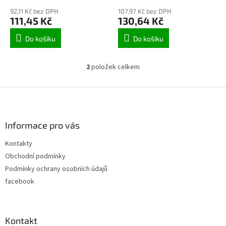
ů
92,11 Kč bez DPH
107,97 Kč bez DPH
111,45 Kč
130,64 Kč
Do košíku
Do košíku
2
položek celkem
O
v
l
Z
á
á
d
p
a
a
Informace pro vás
c
t
í
Kontakty
í
p
Obchodní podmínky
r
v
Podmínky ochrany osobních údajů
k
facebook
y
v
ý
p
Kontakt
i