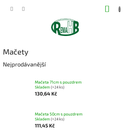
Přejít
NÁKUP
na
obsah
KOŠÍK
Mačety
Nejprodávanější
Mačeta 71cm s pouzdrem
Skladem
(>24 ks)
130,64 Kč
Mačeta 50cm s pouzdrem
Skladem
(>24 ks)
111,45 Kč