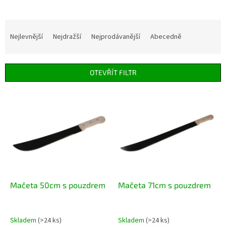
Ř
a
Nejlevnější
Nejdražší
Nejprodávanější
Abecedně
z
e
n
OTEVŘÍT FILTR
í
p
V
r
ý
o
p
d
i
u
s
k
p
t
r
ů
o
d
Mačeta 50cm s pouzdrem
Mačeta 71cm s pouzdrem
u
k
t
Skladem
(>24 ks)
Skladem
(>24 ks)