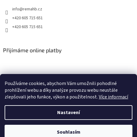
s
info
@
remahb.cz
u
+420 605 715 651
+420 605 715 651
Přijímáme online platby
Používáme cookies, abychom Vám umožnili pohodlné
prohlížení webu a díky analýze provozu webu neustále
zlepšovali jeho funkce, výkon a použitelnost.
Více informací
Nastavení
Vytvořil Shoptet
Souhlasím
Copyright 2026
RemaHB
. Všechna práva vyhrazena.