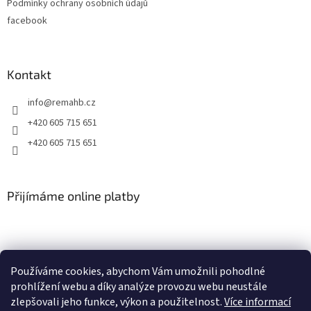
v
Podmínky ochrany osobních údajů
k
facebook
y
v
ý
p
Kontakt
i
s
info
@
remahb.cz
u
+420 605 715 651
+420 605 715 651
Přijímáme online platby
Používáme cookies, abychom Vám umožnili pohodlné
prohlížení webu a díky analýze provozu webu neustále
zlepšovali jeho funkce, výkon a použitelnost.
Více informací