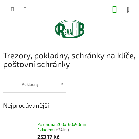
Přejít
NÁKUP
na
obsah
KOŠÍK
Trezory, pokladny, schránky na klíče,
poštovní schránky
Pokladny
Nejprodávanější
Pokladna 200x160x90mm
Skladem
(>24 ks)
253,17 Kč