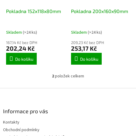
ů
o
d
Pokladna 152x118x80mm
Pokladna 200x160x90mm
u
k
t
Skladem
(>24 ks)
Skladem
(>24 ks)
ů
167,14 Kč bez DPH
209,23 Kč bez DPH
202,24 Kč
253,17 Kč
Do košíku
Do košíku
2
položek celkem
O
v
l
Z
á
á
d
p
a
a
Informace pro vás
c
t
í
Kontakty
í
p
Obchodní podmínky
r