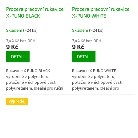
Procera pracovní rukavice
Procera pracovní rukavice
X-PUNO BLACK
X-PUNO WHITE
Skladem
(>24 ks)
Skladem
(>24 ks)
7,44 Kč bez DPH
7,44 Kč bez DPH
9 Kč
9 Kč
DETAIL
DETAIL
Rukavice X-PUNO BLACK
Rukavice X-PUNO WHITE
vyrobené z polyesteru,
vyrobené z polyesteru,
potažené v úchopové části
potažené v úchopové části
polyuretanem. Ideální pro ruční
polyuretanem. Ideální pro
práci. Velmi dobrý pocit z
manuální práci. Velmi dobrý
drženého objektu. Dobře se...
pocit z drženého objektu. Dobře
Výprodej
se...