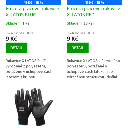
o
11 Kč
–18 %
11 Kč
–18 %
d
Procera pracovní rukavice
Procera pracovní rukavice
u
X-LATOS BLUE
X-LATOS RED
k
07,08,09,10,11
Skladem
(1 ks)
Skladem
(13 ks)
Průměrné
Průměrné
t
hodnocení
hodnocení
ů
7,44 Kč bez DPH
7,44 Kč bez DPH
produktu
produktu
9 Kč
9 Kč
je
je
4,0
3,7
DETAIL
DETAIL
z
z
5
5
Rukavice X-LATOS BLUE
Rukavice X-LATOS z červeného
hvězdiček.
hvězdiček.
vyrobené z polyesteru,
polyesteru, potažené v
potažené v úchopové části
úchopové části latexem se
latexem s hrubou
zdrsněnou strukturou. Ideální
strukturou. Ideální pro ruční
pro manuální práci. Velmi
práci. Velmi dobrá
dobrá...
přilnavost. Vysoká...