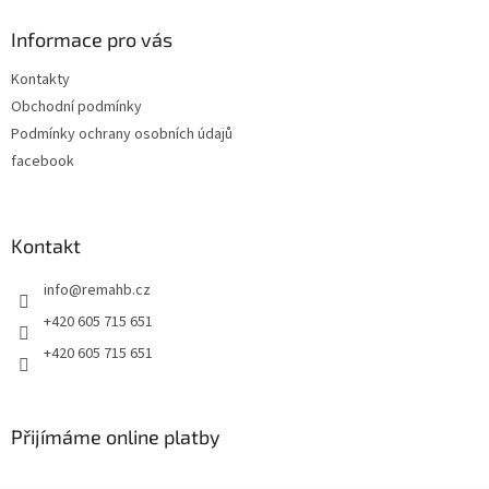
d
p
a
a
Informace pro vás
c
t
í
Kontakty
í
p
Obchodní podmínky
r
v
Podmínky ochrany osobních údajů
k
facebook
y
v
ý
p
Kontakt
i
s
info
@
remahb.cz
u
+420 605 715 651
+420 605 715 651
Přijímáme online platby