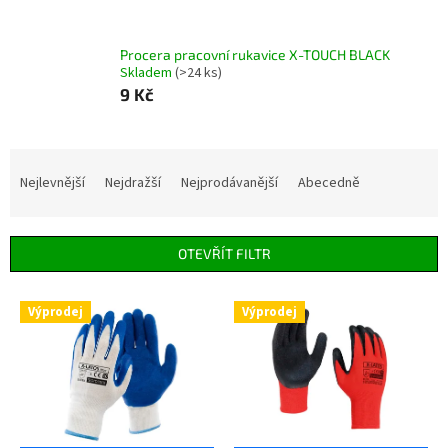
Procera pracovní rukavice X-TOUCH BLACK
Skladem
(>24 ks)
9 Kč
Ř
a
Nejlevnější
Nejdražší
Nejprodávanější
Abecedně
z
e
n
OTEVŘÍT FILTR
í
p
V
r
Výprodej
Výprodej
ý
o
p
d
i
u
s
k
p
t
r
ů