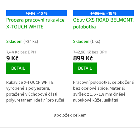
10 Kč
–10 %
1 109 Kč
–18 %
Procera pracovní rukavice
Obuv CXS ROAD BELMONT,
X-TOUCH WHITE
polobotka
Skladem
(>24 ks)
Skladem
(1 ks)
7,44 Kč bez DPH
742,98 Kč bez DPH
9 Kč
899 Kč
DETAIL
DETAIL
Rukavice X-TOUCH WHITE
Pracovní polobotka, celokožená
vyrobené z polyesteru,
bez ocelové špice. Materiál:
potažené v úchopové části
svršek z 1,6 - 1,8 mm činěné
polyuretanem. Ideální pro ruční
nubukové kůže, unikátní
práci. Velmi dobrý pocit z
konstrukce Goodyear welted
drženého objektu. Dobře se...
(prošitá podešev), podšívka:
8
položek celkem
O
prodyšná...
v
l
Z
á
á