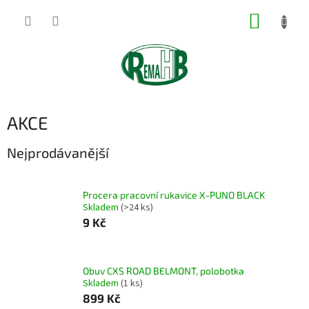
Přejít
NÁKUP
na
obsah
KOŠÍK
AKCE
Nejprodávanější
Procera pracovní rukavice X-PUNO BLACK
Skladem
(>24 ks)
9 Kč
Obuv CXS ROAD BELMONT, polobotka
Skladem
(1 ks)
899 Kč