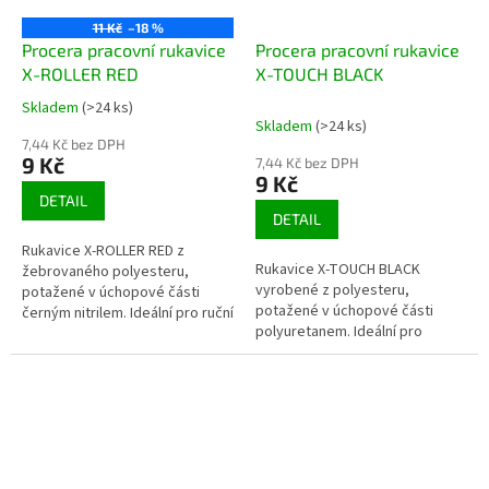
11 Kč
–18 %
Procera pracovní rukavice
Procera pracovní rukavice
X-ROLLER RED
X-TOUCH BLACK
Skladem
(>24 ks)
Průměrné
Skladem
(>24 ks)
hodnocení
7,44 Kč bez DPH
produktu
9 Kč
7,44 Kč bez DPH
je
9 Kč
3,9
DETAIL
z
DETAIL
5
Rukavice X-ROLLER RED z
hvězdiček.
Rukavice X-TOUCH BLACK
žebrovaného polyesteru,
vyrobené z polyesteru,
potažené v úchopové části
potažené v úchopové části
černým nitrilem. Ideální pro ruční
polyuretanem. Ideální pro
práci. Zvýšená odolnost vůči
manuální práci. Velmi dobrý
olejům a tukům. Dobře se...
pocit z drženého objektu. Dobře
se...