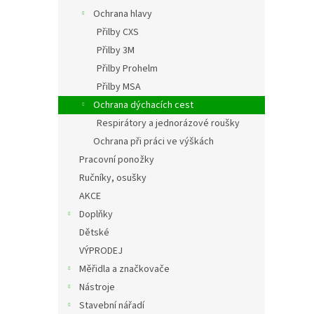
Ochrana hlavy
Přilby CXS
Přilby 3M
Přilby Prohelm
Přilby MSA
Ochrana dýchacích cest
Respirátory a jednorázové roušky
Ochrana při práci ve výškách
Pracovní ponožky
Ručníky, osušky
AKCE
Doplňky
Dětské
VÝPRODEJ
Měřidla a značkovače
Nástroje
Stavební nářadí