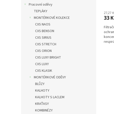
Pracovní oděvy
TEPLÁKY
27,27 
33 K
MONTÉRKOVÉ KOLEKCE
CXS NAOS
Filtra
CXS BENSON
ochran
koncen
CXS SIRIUS
respir
CXS STRETCH
médiem
CXS ORION
CXS LUXY BRIGHT
CXS LUXY
CXS KLASIK
MONTÉRKOVÉ ODĚVY
BLŮZY
KALHOTY
KALHOTY S LACLEM
KRAŤASY
KOMBINÉZY