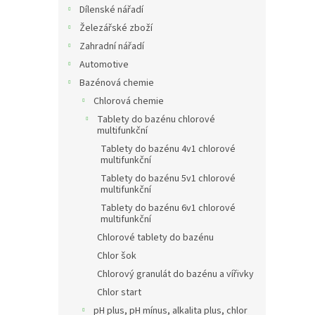
Dílenské nářadí
Železářské zboží
Zahradní nářadí
Automotive
Bazénová chemie
Chlorová chemie
Tablety do bazénu chlorové
multifunkční
Tablety do bazénu 4v1 chlorové
multifunkční
Tablety do bazénu 5v1 chlorové
multifunkční
Tablety do bazénu 6v1 chlorové
multifunkční
Chlorové tablety do bazénu
Chlor šok
Chlorový granulát do bazénu a vířivky
Chlor start
pH plus, pH mínus, alkalita plus, chlor