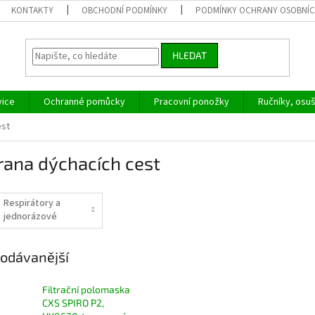
KONTAKTY
OBCHODNÍ PODMÍNKY
PODMÍNKY OCHRANY OSOBNÍC
HLEDAT
vice
Ochranné pomůcky
Pracovní ponožky
Ručníky, osu
est
rana dýchacích cest
Respirátory a
jednorázové
roušky
odávanější
Filtrační polomaska
CXS SPIRO P2,