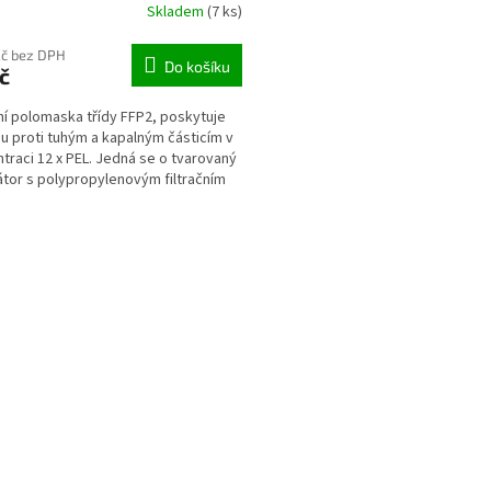
Skladem
(7 ks)
Kč bez DPH
Do košíku
č
ční polomaska třídy FFP2, poskytuje
u proti tuhým a kapalným částicím v
traci 12 x PEL. Jedná se o tvarovaný
átor s polypropylenovým filtračním
....
O
v
l
á
d
a
c
í
p
r
v
k
y