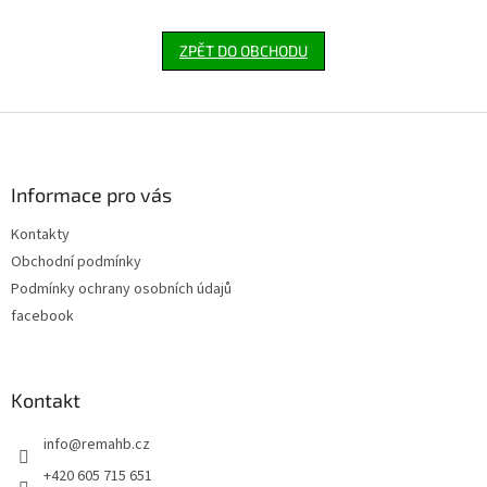
ZPĚT DO OBCHODU
Z
á
p
a
Informace pro vás
t
Kontakty
í
Obchodní podmínky
Podmínky ochrany osobních údajů
facebook
Kontakt
info
@
remahb.cz
+420 605 715 651