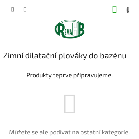
Přejít
NÁKUP
na
obsah
KOŠÍK
Zimní dilatační plováky do bazénu
Produkty teprve připravujeme.
Můžete se ale podívat na ostatní kategorie.