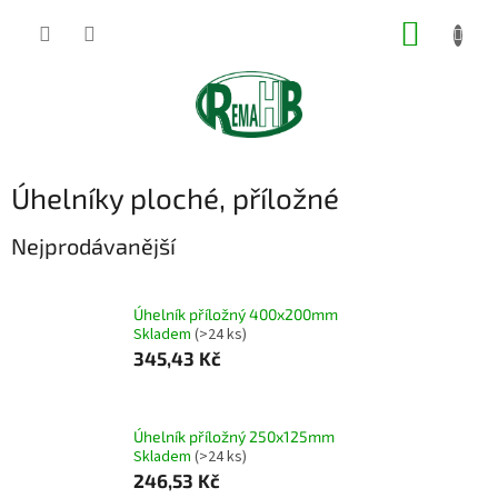
Přejít
NÁKUP
na
obsah
KOŠÍK
Úhelníky ploché, příložné
Nejprodávanější
Úhelník příložný 400x200mm
Skladem
(>24 ks)
345,43 Kč
Úhelník příložný 250x125mm
Skladem
(>24 ks)
246,53 Kč