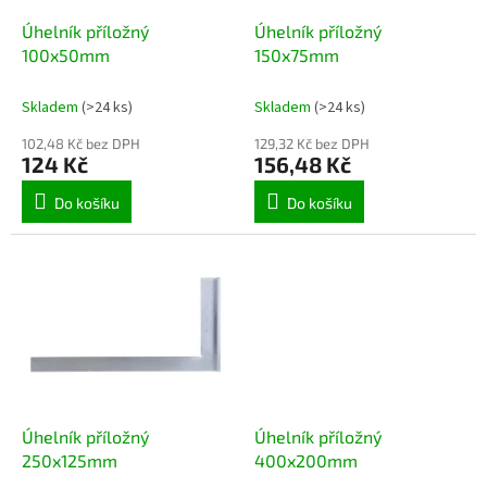
o
d
Úhelník příložný
Úhelník příložný
u
100x50mm
150x75mm
k
t
Skladem
(>24 ks)
Skladem
(>24 ks)
ů
102,48 Kč bez DPH
129,32 Kč bez DPH
124 Kč
156,48 Kč
Do košíku
Do košíku
Úhelník příložný
Úhelník příložný
250x125mm
400x200mm