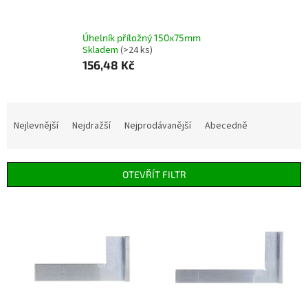
Úhelník příložný 150x75mm
Skladem
(>24 ks)
156,48 Kč
Ř
a
Nejlevnější
Nejdražší
Nejprodávanější
Abecedně
z
e
n
OTEVŘÍT FILTR
í
p
V
r
ý
o
p
d
i
u
s
k
p
t
r
ů