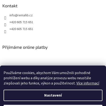
p
Kontakt
i
s
info
@
remahb.cz
u
+420 605 715 651
+420 605 715 651
Přijímáme online platby
Používáme cookies, abychom Vám umožnili pohodlné
prohlížení webu a díky analýze provozu webu neustále
zlepšovali jeho funkce, výkon a použitelnost.
Více informací
Nastavení
Vytvořil Shoptet