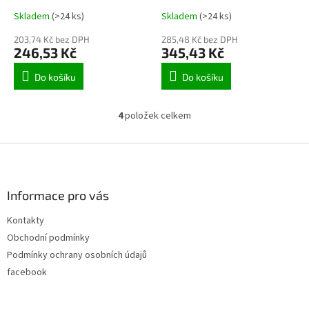
Skladem
(>24 ks)
Skladem
(>24 ks)
203,74 Kč bez DPH
285,48 Kč bez DPH
246,53 Kč
345,43 Kč
Do košíku
Do košíku
4
položek celkem
O
v
l
Z
á
á
d
p
a
a
Informace pro vás
c
t
í
Kontakty
í
p
Obchodní podmínky
r
v
Podmínky ochrany osobních údajů
k
facebook
y
v
ý