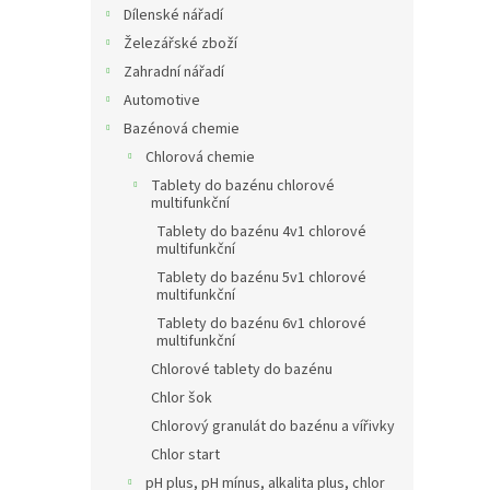
Dílenské nářadí
Železářské zboží
Zahradní nářadí
Automotive
Bazénová chemie
Chlorová chemie
Tablety do bazénu chlorové
multifunkční
Tablety do bazénu 4v1 chlorové
multifunkční
Tablety do bazénu 5v1 chlorové
multifunkční
Tablety do bazénu 6v1 chlorové
multifunkční
Chlorové tablety do bazénu
Chlor šok
Chlorový granulát do bazénu a vířivky
Chlor start
pH plus, pH mínus, alkalita plus, chlor