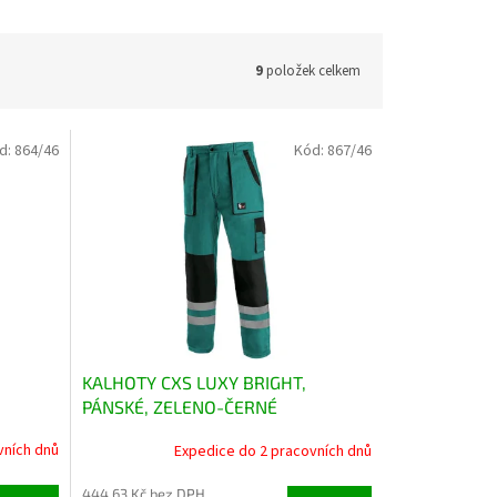
9
položek celkem
d:
864/46
Kód:
867/46
KALHOTY CXS LUXY BRIGHT,
PÁNSKÉ, ZELENO-ČERNÉ
vních dnů
Expedice do 2 pracovních dnů
444,63 Kč bez DPH