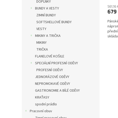
DOPLŇKY
561,16
BUNDY A VESTY
679
ZIMNÍ BUNDY
Pánské
SOFTSHELLOVÉ BUNDY
náprsn
VESTY
přední
MIKINY A TRIČKA
skláda
peněže
MIKINY
TRIČKA
FLANELOVÉ KOŠILE
SPECIÁLNÍ PROFESNÍ ODĚVY
PROFESNÍ ODĚVY
JEDNORÁZOVÉ ODĚVY
NEPROMOKAVÉ ODĚVY
GASTRONOMIE A BÍLÉ ODĚVY
KRAŤASY
spodní prádlo
Pracovní obuv
Zimní pracovní obuv