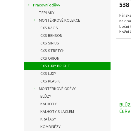
538
Pracovní oděvy
TEPLÁKY
Pánské
MONTÉRKOVÉ KOLEKCE
na opa
boční 
CXS NAOS
boční 
CXS BENSON
zdvoje
CXS SIRIUS
CXS STRETCH
CXS ORION
CXS LUXY BRIGHT
CXS LUXY
CXS KLASIK
MONTÉRKOVÉ ODĚVY
BLŮZY
KALHOTY
BLŮZ
ČERV
KALHOTY S LACLEM
KRAŤASY
KOMBINÉZY