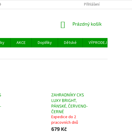
H ÚDAJŮ
FACEBOOK
Přihlášení
NÁKUPNÍ
Prázdný košík
KOŠÍK
šky
AKCE
Doplňky
Dětské
VÝPRODEJ
Měřidl
S
ZAHRADNÍKY CXS
LUXY BRIGHT,
-
PÁNSKÉ, ČERVENO-
ČERNÉ
Expedice do 2
pracovních dnů
679 Kč