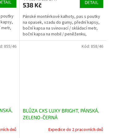
DETAIL
DETAIL
538 Kč
 poutky
Pánské montérkové kalhoty, pas s poutky
 kapsy,
na opasek, vzadu do gumy, přední kapsy,
í metr,
boční kapsa na svinovací / skládací metr,
boční kapsa na mobil / peněženku,
zdvojená kolena,...
d:
855/46
Kód:
858/46
NSKÁ,
BLŮZA CXS LUXY BRIGHT, PÁNSKÁ,
ZELENO-ČERNÁ
vních dnů
Expedice do 2 pracovních dnů