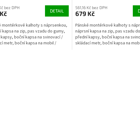
 Kč bez DPH
561,16 Kč bez DPH
DETAIL
 Kč
679 Kč
 montérkové kalhoty s náprsenkou,
Pánské montérkové kalhoty s náp
í kapsa na zip, pas vzadu do gumy,
náprsní kapsa na zip, pas vzadu d
 kapsy, boční kapsa na svinovací /
přední kapsy, boční kapsa na svino
cí metr, boční kapsa na mobil /
skládací metr, boční kapsa na mobi
nku,...
peněženku,...
O
v
l
á
d
a
c
í
p
r
v
k
y
v