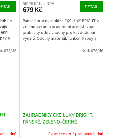
561,16 Kč bez DPH
DETAIL
DETAIL
679 Kč
RIGHT v
Pánská pracovní blůza CXS LUXY BRIGHT v
vuje
zeleno-černém provedení představuje
denní
praktický oděv vhodný pro každodenní
apsy a
využití. Odolný materiál, funkční kapsy a
reflexní doplňky...
d:
873/46
Kód:
876/46
HT,
ZAHRADNÍKY CXS LUXY BRIGHT,
PÁNSKÉ, ZELENO-ČERNÉ
vních dnů
Expedice do 2 pracovních dnů