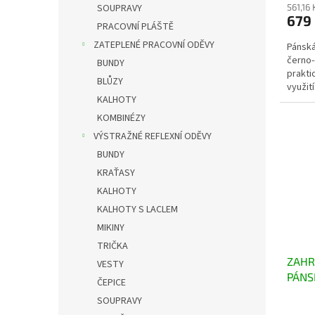
SOUPRAVY
561,16
679
PRACOVNÍ PLÁŠTĚ
ZATEPLENÉ PRACOVNÍ ODĚVY
Pánská
černo
BUNDY
prakti
BLŮZY
využit
KALHOTY
reflexn
KOMBINÉZY
VÝSTRAŽNÉ REFLEXNÍ ODĚVY
BUNDY
KRAŤASY
KALHOTY
KALHOTY S LACLEM
MIKINY
TRIČKA
ZAHR
VESTY
PÁNS
ČEPICE
SOUPRAVY