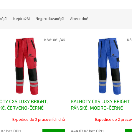
nější
Nejdražší
Nejprodávanější
Abecedně
Kód:
861/46
Kó
OTY CXS LUXY BRIGHT,
KALHOTY CXS LUXY BRIGHT,
KÉ, ČERVENO-ČERNÉ
PÁNSKÉ, MODRO-ČERNÉ
Expedice do 2 pracovních dnů
Expedice do 2 praco
 Kč bez DPH
444,63 Kč bez DPH