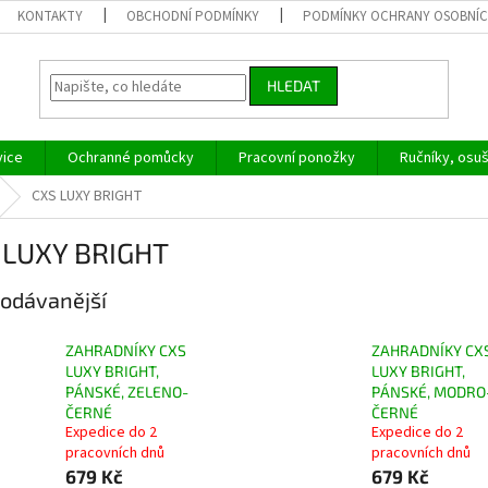
KONTAKTY
OBCHODNÍ PODMÍNKY
PODMÍNKY OCHRANY OSOBNÍC
HLEDAT
vice
Ochranné pomůcky
Pracovní ponožky
Ručníky, osu
CXS LUXY BRIGHT
 LUXY BRIGHT
odávanější
ZAHRADNÍKY CXS
ZAHRADNÍKY CX
LUXY BRIGHT,
LUXY BRIGHT,
PÁNSKÉ, ZELENO-
PÁNSKÉ, MODRO
ČERNÉ
ČERNÉ
Expedice do 2
Expedice do 2
pracovních dnů
pracovních dnů
679 Kč
679 Kč