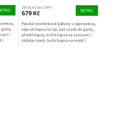
561,16 Kč bez DPH
DETAIL
DETAIL
679 Kč
rsenkou,
Pánské montérkové kalhoty s náprsenkou,
o gumy,
náprsní kapsa na zip, pas vzadu do gumy,
vací /
přední kapsy, boční kapsa na svinovací /
l /
skládací metr, boční kapsa na mobil /
peněženku,...