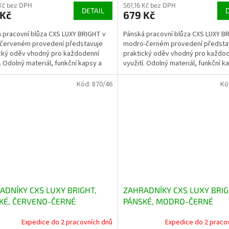
 Kč bez DPH
561,16 Kč bez DPH
DETAIL
 Kč
679 Kč
 pracovní blůza CXS LUXY BRIGHT v
Pánská pracovní blůza CXS LUXY B
-červeném provedení představuje
modro-černém provedení předsta
cký oděv vhodný pro každodenní
praktický oděv vhodný pro každo
í. Odolný materiál, funkční kapsy a
využití. Odolný materiál, funkční k
í doplňky...
reflexní doplňky...
Kód:
870/46
Kó
ADNÍKY CXS LUXY BRIGHT,
ZAHRADNÍKY CXS LUXY BRIG
KÉ, ČERVENO-ČERNÉ
PÁNSKÉ, MODRO-ČERNÉ
Expedice do 2 pracovních dnů
Expedice do 2 praco