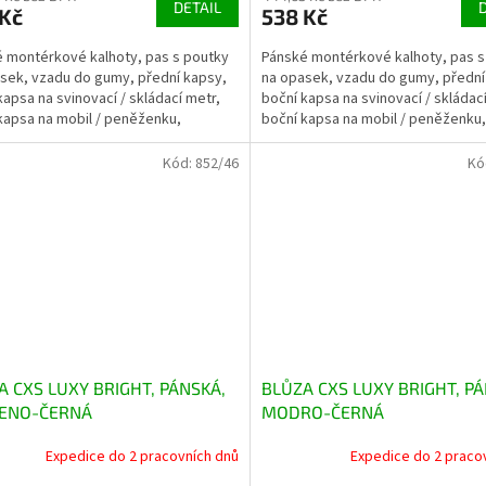
DETAIL
 Kč
538 Kč
 montérkové kalhoty, pas s poutky
Pánské montérkové kalhoty, pas s
sek, vzadu do gumy, přední kapsy,
na opasek, vzadu do gumy, přední
kapsa na svinovací / skládací metr,
boční kapsa na svinovací / skládac
kapsa na mobil / peněženku,
boční kapsa na mobil / peněženku,
ná kolena,...
zdvojená kolena,...
Kód:
852/46
Kó
A CXS LUXY BRIGHT, PÁNSKÁ,
BLŮZA CXS LUXY BRIGHT, PÁ
ENO-ČERNÁ
MODRO-ČERNÁ
Expedice do 2 pracovních dnů
Expedice do 2 praco