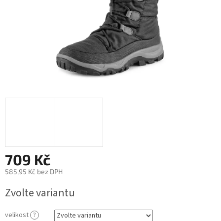
709 Kč
585,95 Kč bez DPH
Měrná
Zvolte variantu
cena:
velikost
?