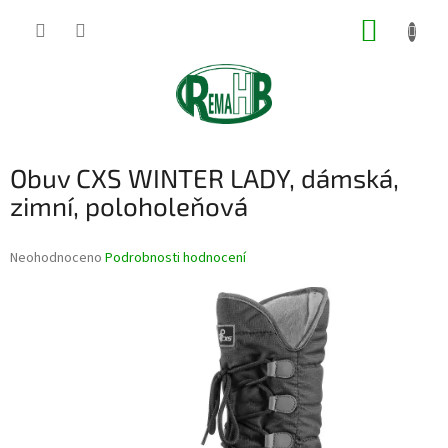
Přejít
NÁKUP
na
obsah
KOŠÍK
Obuv CXS WINTER LADY, dámská,
zimní, poloholeňová
Průměrné
Neohodnoceno
Podrobnosti hodnocení
hodnocení
produktu
je
0,0
z
5
hvězdiček.