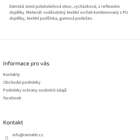
Dámská zimní poloholeňová obuv, vycházková, s reflexními
doplňky. Materiál: voděodolný textilní svršek kombinovaný s PU
doplňky, textilní podšívka, gumová podešev.
Z
á
p
a
Informace pro vás
t
Kontakty
í
Obchodní podmínky
Podmínky ochrany osobních údajů
facebook
Kontakt
info
@
remahb.cz