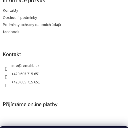
a
Informace pro vás
t
Kontakty
í
Obchodní podmínky
Podmínky ochrany osobních údajů
facebook
Kontakt
info
@
remahb.cz
+420 605 715 651
+420 605 715 651
Přijímáme online platby