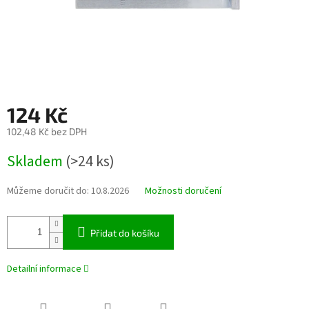
124 Kč
102,48 Kč bez DPH
Měrná
Skladem
(>24 ks)
cena:
Můžeme doručit do:
10.8.2026
Možnosti doručení
Přidat do košíku
Detailní informace