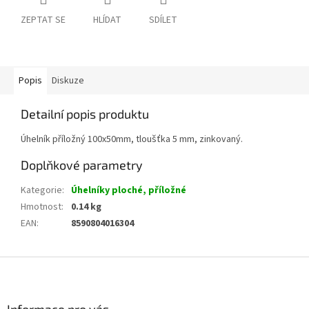
ZEPTAT SE
HLÍDAT
SDÍLET
Popis
Diskuze
Detailní popis produktu
Úhelník příložný 100x50mm, tloušťka 5 mm, zinkovaný.
Doplňkové parametry
Kategorie
:
Úhelníky ploché, příložné
Hmotnost
:
0.14 kg
EAN
:
8590804016304
Z
á
p