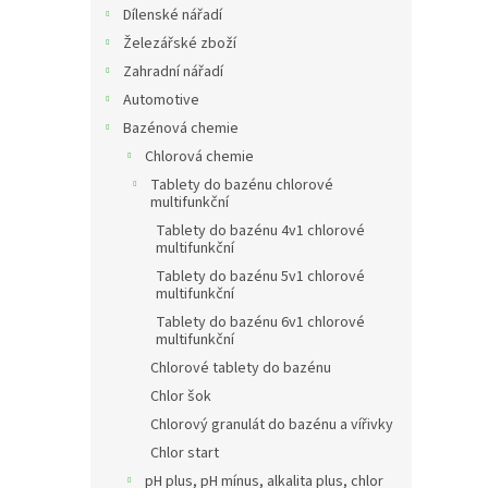
Dílenské nářadí
Železářské zboží
Zahradní nářadí
Automotive
Bazénová chemie
Chlorová chemie
Tablety do bazénu chlorové
multifunkční
Tablety do bazénu 4v1 chlorové
multifunkční
Tablety do bazénu 5v1 chlorové
multifunkční
Tablety do bazénu 6v1 chlorové
multifunkční
Chlorové tablety do bazénu
Chlor šok
Chlorový granulát do bazénu a vířivky
Chlor start
pH plus, pH mínus, alkalita plus, chlor