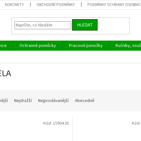
KONTAKTY
OBCHODNÍ PODMÍNKY
PODMÍNKY OCHRANY OSOBNÍC
HLEDAT
vice
Ochranné pomůcky
Pracovní ponožky
Ručníky, osu
ELA
nější
Nejdražší
Nejprodávanější
Abecedně
Kód:
15904.01
Kód