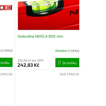
Vodováha NIVELA 800 mm
m
(>24 ks)
Skladem
(>24 ks)
200,69 Kč bez DPH
 košíku
Do košíku
242,83 Kč
:
15912.01
Kód:
15915.01