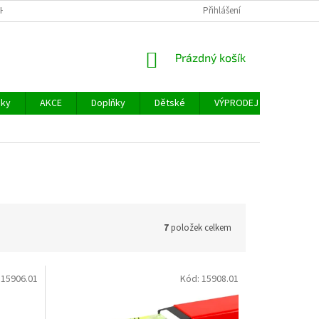
H ÚDAJŮ
FACEBOOK
Přihlášení
NÁKUPNÍ
Prázdný košík
KOŠÍK
šky
AKCE
Doplňky
Dětské
VÝPRODEJ
Měřidl
7
položek celkem
:
15906.01
Kód:
15908.01