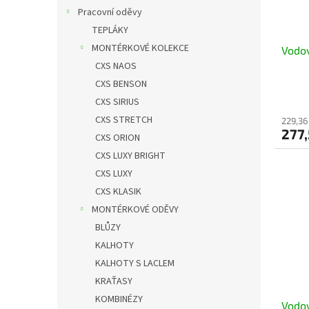
Pracovní oděvy
TEPLÁKY
MONTÉRKOVÉ KOLEKCE
Vodo
CXS NAOS
CXS BENSON
CXS SIRIUS
CXS STRETCH
229,36
277,
CXS ORION
CXS LUXY BRIGHT
CXS LUXY
CXS KLASIK
MONTÉRKOVÉ ODĚVY
BLŮZY
KALHOTY
KALHOTY S LACLEM
KRAŤASY
KOMBINÉZY
Vodo