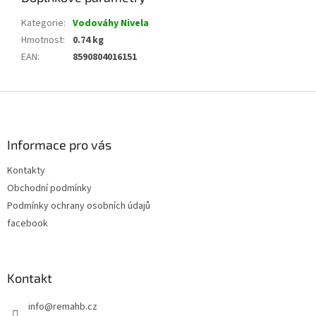
Kategorie
:
Vodováhy Nivela
Hmotnost
:
0.74 kg
EAN
:
8590804016151
Z
á
p
a
Informace pro vás
t
Kontakty
í
Obchodní podmínky
Podmínky ochrany osobních údajů
facebook
Kontakt
info
@
remahb.cz