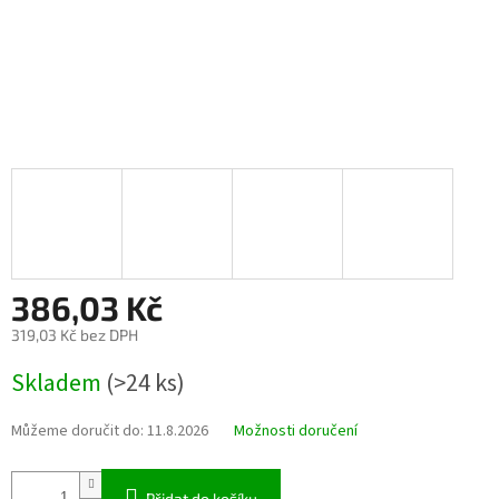
386,03 Kč
319,03 Kč bez DPH
Měrná
Skladem
(>24 ks)
cena:
Můžeme doručit do:
11.8.2026
Možnosti doručení
Přidat do košíku