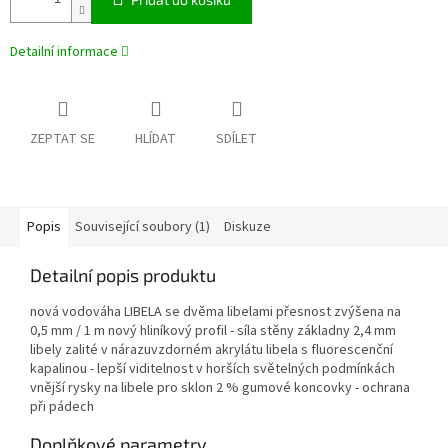
Detailní informace
ZEPTAT SE
HLÍDAT
SDÍLET
Popis
Související soubory (1)
Diskuze
Detailní popis produktu
nová vodováha LIBELA se dvěma libelami přesnost zvýšena na
0,5 mm / 1 m nový hliníkový profil - síla stěny základny 2,4 mm
libely zalité v nárazuvzdorném akrylátu libela s fluorescenční
kapalinou - lepší viditelnost v horších světelných podmínkách
vnější rysky na libele pro sklon 2 % gumové koncovky - ochrana
při pádech
Doplňkové parametry