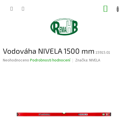
Přejít
NÁKUP
na
obsah
KOŠÍK
Vodováha NIVELA 1500 mm
15915.01
Průměrné
Neohodnoceno
Podrobnosti hodnocení
Značka:
NIVELA
hodnocení
produktu
je
0,0
z
5
hvězdiček.