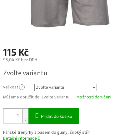
115 Kč
95,04 Kč bez DPH
Měrná
Zvolte variantu
cena:
velikost
?
Můžeme doručit do:
Zvolte variantu
Možnosti doručení
Přidat do košíku
Pánské trenýrky s pasem do gumy, široký střih.
Detailní informace