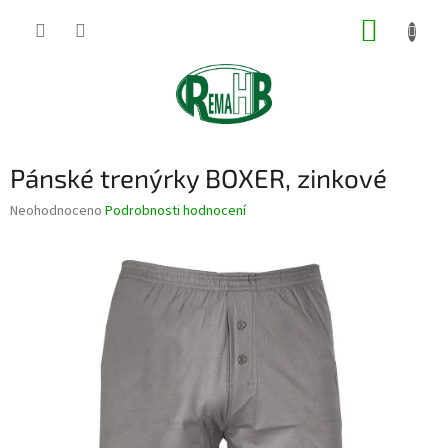
Přejít
NÁKUP
na
obsah
KOŠÍK
Pánské trenýrky BOXER, zinkové
Průměrné
Neohodnoceno
Podrobnosti hodnocení
hodnocení
produktu
je
0,0
z
5
hvězdiček.