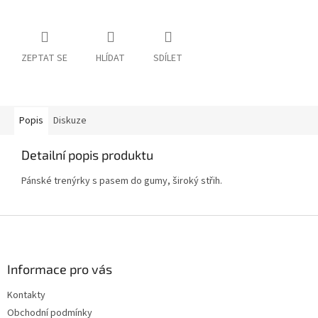
ZEPTAT SE
HLÍDAT
SDÍLET
Popis
Diskuze
Detailní popis produktu
Pánské trenýrky s pasem do gumy, široký střih.
Z
á
p
a
Informace pro vás
t
Kontakty
í
Obchodní podmínky