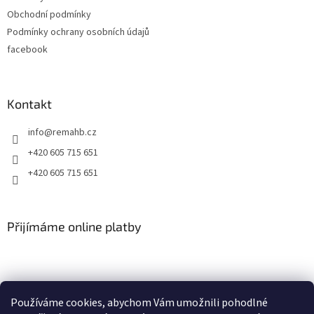
í
Obchodní podmínky
Podmínky ochrany osobních údajů
facebook
Kontakt
info
@
remahb.cz
+420 605 715 651
+420 605 715 651
Přijímáme online platby
Používáme cookies, abychom Vám umožnili pohodlné