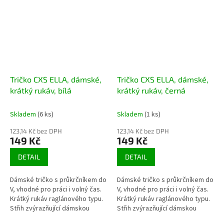
Tričko CXS ELLA, dámské,
Tričko CXS ELLA, dámské,
krátký rukáv, bílá
krátký rukáv, černá
Skladem
(6 ks)
Skladem
(1 ks)
123,14 Kč bez DPH
123,14 Kč bez DPH
149 Kč
149 Kč
DETAIL
DETAIL
Dámské tričko s průkrčníkem do
Dámské tričko s průkrčníkem do
V, vhodné pro práci i volný čas.
V, vhodné pro práci i volný čas.
Krátký rukáv raglánového typu.
Krátký rukáv raglánového typu.
Střih zvýrazňující dámskou
Střih zvýrazňující dámskou
postavu a elastan pro pružnost
postavu a elastan pro pružnost