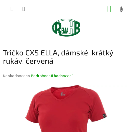
Přejít
NÁKUP
na
obsah
KOŠÍK
Tričko CXS ELLA, dámské, krátký
rukáv, červená
Průměrné
Neohodnoceno
Podrobnosti hodnocení
hodnocení
produktu
je
0,0
z
5
hvězdiček.