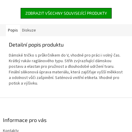
a dlouhodobé udržení tvaru.
a dlouhodobé udržení tvaru.
ZOBRAZIT VŠECHNY SOUVISEJÍCÍ PRODUKTY
Popis
Diskuze
Detailní popis produktu
Dámské tričko s průkrčníkem do V, vhodné pro práci i volný čas.
Krátký rukáv raglánového typu. Střih zvýrazňující dámskou
postavu a elastan pro pružnost a dlouhodobé udržení tvaru.
Finální silikonová úprava materiálu, která zajišťuje vyšší měkkost
a odolnost vůči zašpinění. Saténová vnitřní etiketa. Vhodné pro
potisk a výšivku.
Z
á
p
a
Informace pro vás
t
Kontakty