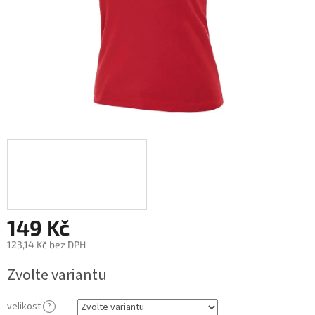
149 Kč
123,14 Kč bez DPH
Měrná
Zvolte variantu
cena:
velikost
?