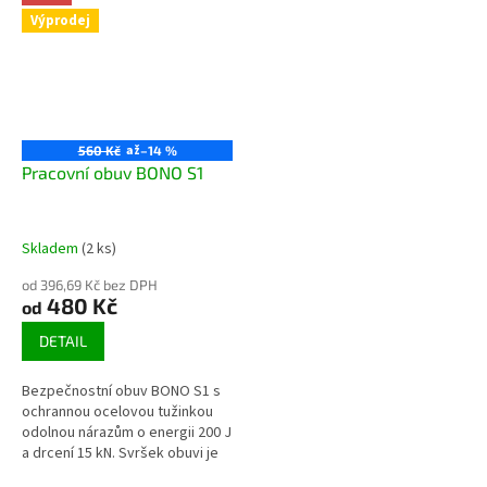
Výprodej
až
560 Kč
–14 %
Pracovní obuv BONO S1
Skladem
(2 ks)
od 396,69 Kč bez DPH
480 Kč
od
DETAIL
Bezpečnostní obuv BONO S1 s
ochrannou ocelovou tužinkou
odolnou nárazům o energii 200 J
a drcení 15 kN. Svršek obuvi je
vyroben ze semišové kůže.