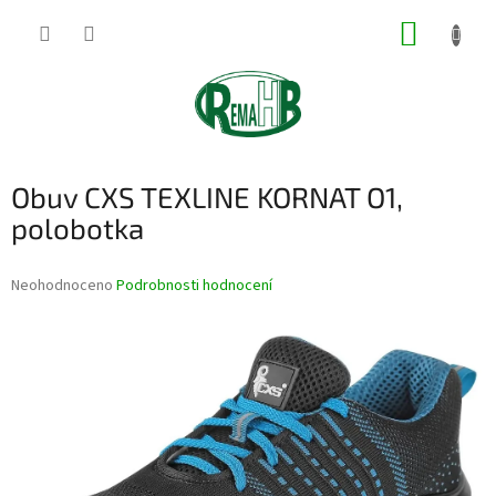
Přejít
NÁKUP
na
obsah
KOŠÍK
Obuv CXS TEXLINE KORNAT O1,
polobotka
Průměrné
Neohodnoceno
Podrobnosti hodnocení
hodnocení
produktu
je
0,0
z
5
hvězdiček.