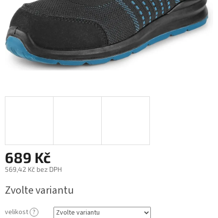
689 Kč
569,42 Kč bez DPH
Měrná
Zvolte variantu
cena:
velikost
?