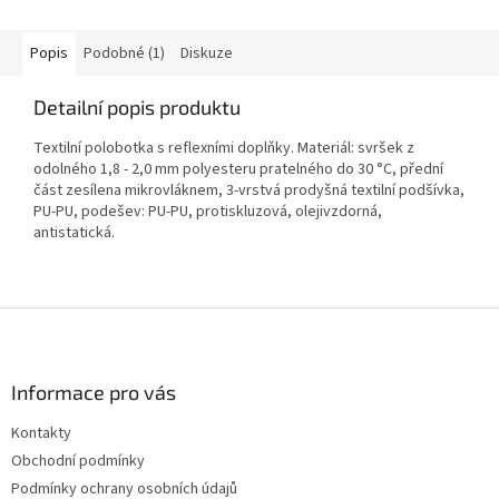
Popis
Podobné (1)
Diskuze
Detailní popis produktu
Textilní polobotka s reflexními doplňky. Materiál: svršek z
odolného 1,8 - 2,0 mm polyesteru pratelného do 30 °C, přední
část zesílena mikrovláknem, 3-vrstvá prodyšná textilní podšívka,
PU-PU, podešev: PU-PU, protiskluzová, olejivzdorná,
antistatická.
Z
á
p
a
Informace pro vás
t
Kontakty
í
Obchodní podmínky
Podmínky ochrany osobních údajů