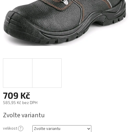
709 Kč
585,95 Kč bez DPH
Měrná
Zvolte variantu
cena:
velikost
?