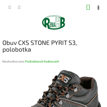
Přejít
NÁKUP
na
obsah
KOŠÍK
Obuv CXS STONE PYRIT S3,
polobotka
Průměrné
Neohodnoceno
Podrobnosti hodnocení
hodnocení
produktu
je
0,0
z
5
hvězdiček.