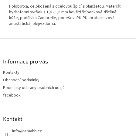
Polobotka, celokožená s ocelovou špicí a planžetou. Materiál:
hydrofobní svršek z 1,6 - 1,8 mm hovězí štípenkové tištěné
kůže, podšívka Cambrelle, podešev: PU-PU, protiskluzová,
antistatická, olejivzdorná.
Z
á
p
a
Informace pro vás
t
Kontakty
í
Obchodní podmínky
Podmínky ochrany osobních údajů
facebook
Kontakt
info
@
remahb.cz