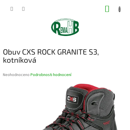
Přejít
NÁKUP
na
obsah
KOŠÍK
Obuv CXS ROCK GRANITE S3,
kotníková
Průměrné
Neohodnoceno
Podrobnosti hodnocení
hodnocení
produktu
je
0,0
z
5
hvězdiček.