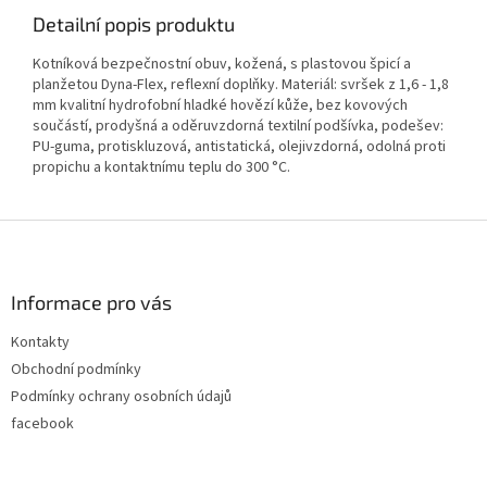
Detailní popis produktu
Kotníková bezpečnostní obuv, kožená, s plastovou špicí a
planžetou Dyna-Flex, reflexní doplňky. Materiál: svršek z 1,6 - 1,8
mm kvalitní hydrofobní hladké hovězí kůže, bez kovových
součástí, prodyšná a oděruvzdorná textilní podšívka, podešev:
PU-guma, protiskluzová, antistatická, olejivzdorná, odolná proti
propichu a kontaktnímu teplu do 300 °C.
Z
á
p
a
Informace pro vás
t
Kontakty
í
Obchodní podmínky
Podmínky ochrany osobních údajů
facebook