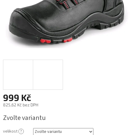
999 Kč
825,62 Kč bez DPH
Měrná
Zvolte variantu
cena:
velikost
?