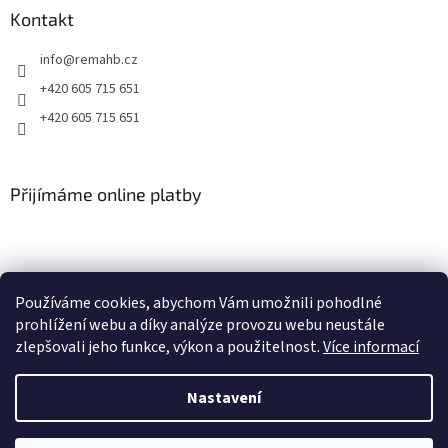
Kontakt
info
@
remahb.cz
+420 605 715 651
+420 605 715 651
Přijímáme online platby
Používáme cookies, abychom Vám umožnili pohodlné
prohlížení webu a díky analýze provozu webu neustále
zlepšovali jeho funkce, výkon a použitelnost.
Více informací
Nastavení
Vytvořil Shoptet