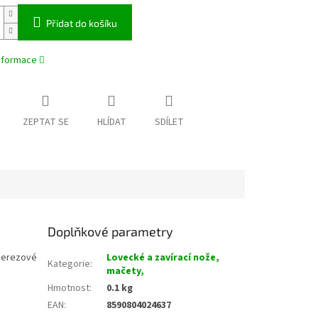
Přidat do košíku
informace
ZEPTAT SE
HLÍDAT
SDÍLET
Doplňkové parametry
 nerezové
Lovecké a zavírací nože,
Kategorie
:
mačety,
Hmotnost
:
0.1 kg
EAN
:
8590804024637