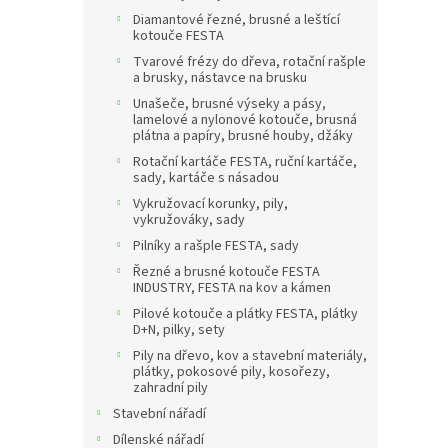
Diamantové řezné, brusné a leštící
kotouče FESTA
Tvarové frézy do dřeva, rotační rašple
a brusky, nástavce na brusku
Unašeče, brusné výseky a pásy,
lamelové a nylonové kotouče, brusná
plátna a papíry, brusné houby, džáky
Rotační kartáče FESTA, ruční kartáče,
sady, kartáče s násadou
Vykružovací korunky, pily,
vykružováky, sady
Pilníky a rašple FESTA, sady
Řezné a brusné kotouče FESTA
INDUSTRY, FESTA na kov a kámen
Pilové kotouče a plátky FESTA, plátky
D+N, pilky, sety
Pily na dřevo, kov a stavební materiály,
plátky, pokosové pily, kosořezy,
zahradní pily
Stavební nářadí
Dílenské nářadí