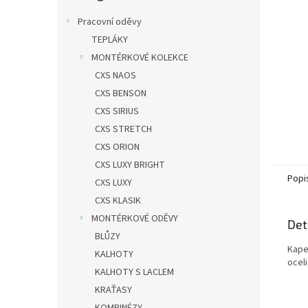
n
e
Pracovní oděvy
l
TEPLÁKY
MONTÉRKOVÉ KOLEKCE
CXS NAOS
CXS BENSON
CXS SIRIUS
CXS STRETCH
CXS ORION
CXS LUXY BRIGHT
Popi
CXS LUXY
CXS KLASIK
MONTÉRKOVÉ ODĚVY
Det
BLŮZY
Kapes
KALHOTY
oceli
KALHOTY S LACLEM
KRAŤASY