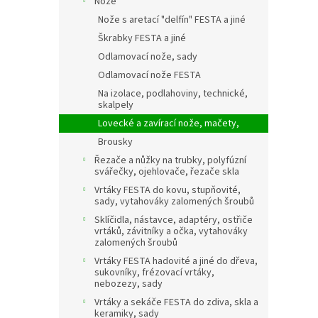
Nože
Nože s aretací "delfín" FESTA a jiné
Škrabky FESTA a jiné
Odlamovací nože, sady
Odlamovací nože FESTA
Na izolace, podlahoviny, technické,
skalpely
Lovecké a zavírací nože, mačety,
Brousky
Řezače a nůžky na trubky, polyfúzní
svářečky, ojehlovače, řezače skla
Vrtáky FESTA do kovu, stupňovité,
sady, vytahováky zalomených šroubů
Sklíčidla, nástavce, adaptéry, ostřiče
vrtáků, závitníky a očka, vytahováky
zalomených šroubů
Vrtáky FESTA hadovité a jiné do dřeva,
sukovníky, frézovací vrtáky,
nebozezy, sady
Vrtáky a sekáče FESTA do zdiva, skla a
keramiky, sady