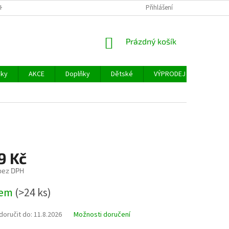
H ÚDAJŮ
FACEBOOK
Přihlášení
NÁKUPNÍ
Prázdný košík
KOŠÍK
šky
AKCE
Doplňky
Dětské
VÝPRODEJ
Měřidl
9 Kč
 bez DPH
dem
(>24 ks)
oručit do:
11.8.2026
Možnosti doručení