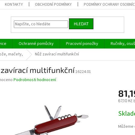
KONTAKTY
OBCHODNÍ PODMÍNKY
PODMÍNKY OCHRANY OSOBNÍC
HLEDAT
vice
Ochranné pomůcky
Pracovní ponožky
Ručníky, osu
nože, mačety,
Nůž zavírací multifunkční
zavírací multifunkční
16224.01
né
noceno
Podrobnosti hodnocení
ní
81,1
u
67,10 Kč
Měrná
Skla
cena:
ek.
Můžeme d