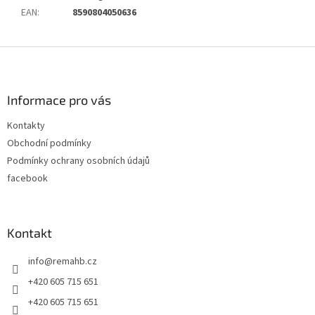
EAN
:
8590804050636
Z
á
p
a
Informace pro vás
t
Kontakty
í
Obchodní podmínky
Podmínky ochrany osobních údajů
facebook
Kontakt
info
@
remahb.cz
+420 605 715 651
+420 605 715 651