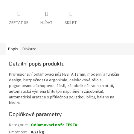
ZEPTAT SE
HLÍDAT
SDÍLET
Popis
Diskuze
Detailní popis produktu
Profesionální odlamovací nůž FESTA 18mm, moderní a funkční
design, bezpečnost a ergonimie, celokovové tělo s
pogumovanou úchopovou částí, zásobník náhradních břitů,
automatická výměna břitu (při naplněném zásobníku),
automatická aretace s přítlačnou pojistkou břitu, baleno na
blistru.
Doplňkové parametry
Kategorie
:
Odlamovací nože FESTA
Hmotnost
:
0.23 kg