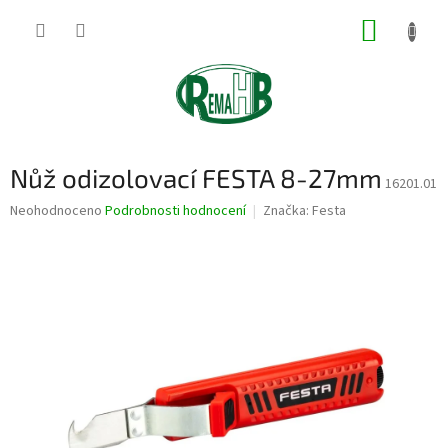
Přejít
NÁKUP
na
obsah
KOŠÍK
Nůž odizolovací FESTA 8-27mm
16201.01
Průměrné
Neohodnoceno
Podrobnosti hodnocení
Značka:
Festa
hodnocení
produktu
je
0,0
z
5
hvězdiček.