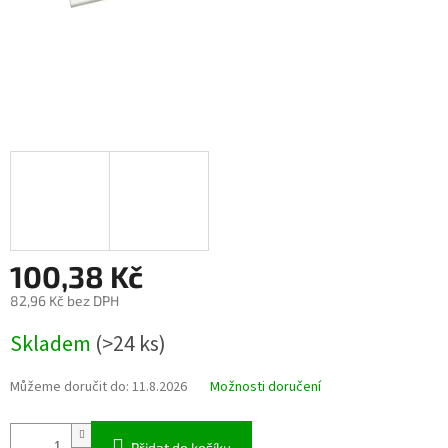
100,38 Kč
82,96 Kč bez DPH
Měrná
Skladem
(>24 ks)
cena:
Můžeme doručit do:
11.8.2026
Možnosti doručení
Přidat do košíku