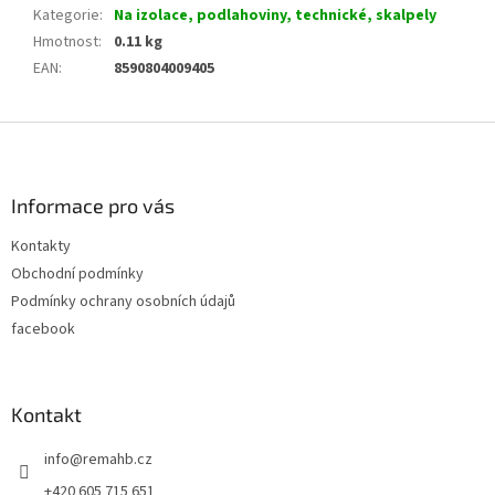
Kategorie
:
Na izolace, podlahoviny, technické, skalpely
Hmotnost
:
0.11 kg
EAN
:
8590804009405
Z
á
p
a
Informace pro vás
t
Kontakty
í
Obchodní podmínky
Podmínky ochrany osobních údajů
facebook
Kontakt
info
@
remahb.cz
+420 605 715 651