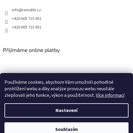
info
@
remahb.cz
+420 605 715 651
+420 605 715 651
Přijímáme online platby
Používáme cookies, abychom Vám umožnili pohodlné
prohlížení webu a díky analýze provozu webu neustále
zlepšovali jeho funkce, výkon a použitelnost.
Více informací
Nastavení
Vytvořil Shoptet
Souhlasím
Copyright 2026
RemaHB
. Všechna práva vyhrazena.