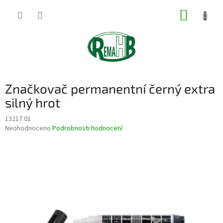
Přejít
NÁKUP
na
obsah
KOŠÍK
Značkovač permanentní černý extra
silný hrot
13217.01
Průměrné
Neohodnoceno
Podrobnosti hodnocení
hodnocení
produktu
je
0,0
z
5
hvězdiček.