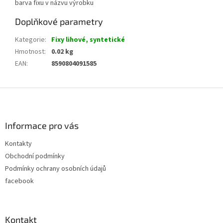
barva fixu v názvu výrobku
Doplňkové parametry
Kategorie
:
Fixy lihové, syntetické
Hmotnost
:
0.02 kg
EAN
:
8590804091585
Z
á
p
a
Informace pro vás
t
Kontakty
í
Obchodní podmínky
Podmínky ochrany osobních údajů
facebook
Kontakt