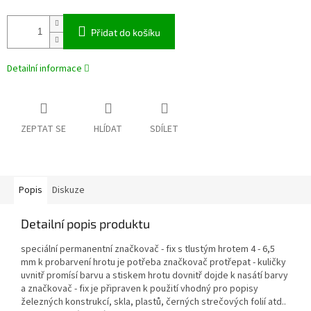
Přidat do košíku
Detailní informace
ZEPTAT SE
HLÍDAT
SDÍLET
Popis
Diskuze
Detailní popis produktu
speciální permanentní značkovač - fix s tlustým hrotem 4 - 6,5
mm k probarvení hrotu je potřeba značkovač protřepat - kuličky
uvnitř promísí barvu a stiskem hrotu dovnitř dojde k nasátí barvy
a značkovač - fix je připraven k použití vhodný pro popisy
železných konstrukcí, skla, plastů, černých strečových folií atd..