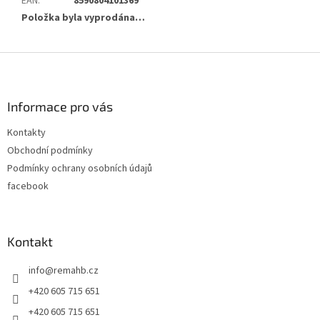
EAN
:
8590804101369
Položka byla vyprodána…
Z
á
p
a
Informace pro vás
t
Kontakty
í
Obchodní podmínky
Podmínky ochrany osobních údajů
facebook
Kontakt
info
@
remahb.cz
+420 605 715 651
+420 605 715 651