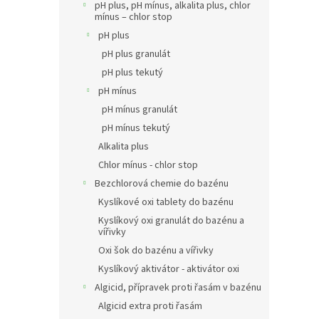
pH plus, pH mínus, alkalita plus, chlor
mínus – chlor stop
pH plus
pH plus granulát
pH plus tekutý
pH mínus
pH mínus granulát
pH mínus tekutý
Alkalita plus
Chlor mínus - chlor stop
Bezchlorová chemie do bazénu
Kyslíkové oxi tablety do bazénu
Kyslíkový oxi granulát do bazénu a
vířivky
Oxi šok do bazénu a vířivky
Kyslíkový aktivátor - aktivátor oxi
Algicid, přípravek proti řasám v bazénu
Algicid extra proti řasám