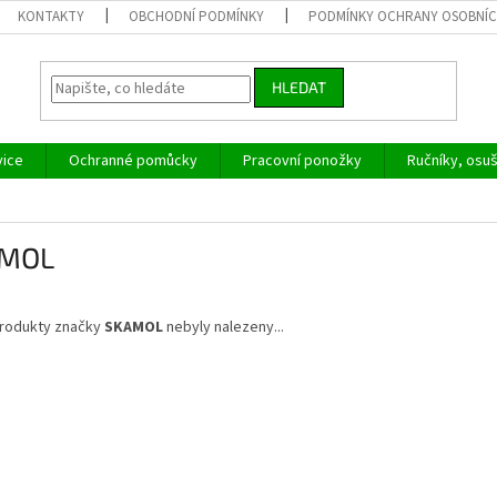
KONTAKTY
OBCHODNÍ PODMÍNKY
PODMÍNKY OCHRANY OSOBNÍC
HLEDAT
vice
Ochranné pomůcky
Pracovní ponožky
Ručníky, osu
MOL
rodukty značky
SKAMOL
nebyly nalezeny...