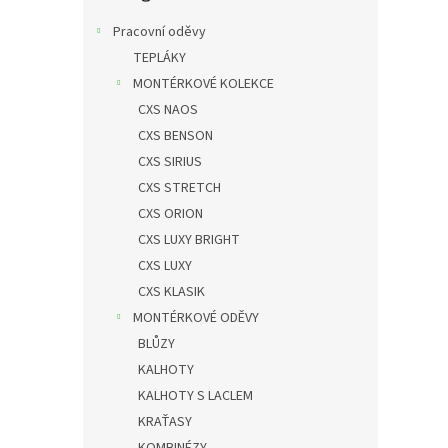
n
e
Pracovní oděvy
l
TEPLÁKY
MONTÉRKOVÉ KOLEKCE
CXS NAOS
CXS BENSON
CXS SIRIUS
CXS STRETCH
CXS ORION
CXS LUXY BRIGHT
CXS LUXY
CXS KLASIK
MONTÉRKOVÉ ODĚVY
BLŮZY
KALHOTY
KALHOTY S LACLEM
KRAŤASY