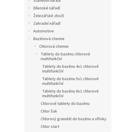
Stavební nářadí
Dílenské nářadí
Železářské zboží
Zahradní nářadí
Automotive
Bazénová chemie
Chlorová chemie
Tablety do bazénu chlorové
multifunkční
Tablety do bazénu 4v1 chlorové
multifunkční
Tablety do bazénu 5v1 chlorové
multifunkční
Tablety do bazénu 6v1 chlorové
multifunkční
Chlorové tablety do bazénu
Chlor šok
Chlorový granulát do bazénu a vířivky
Chlor start