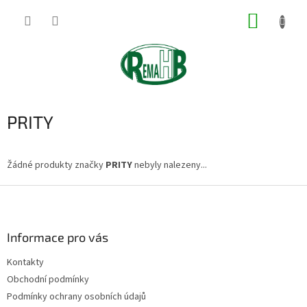
Přejít
NÁKUP
na
obsah
KOŠÍK
PRITY
Žádné produkty značky
PRITY
nebyly nalezeny...
Z
á
p
a
Informace pro vás
t
Kontakty
í
Obchodní podmínky
Podmínky ochrany osobních údajů