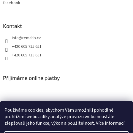
facebook
Kontakt
info
@
remahb.cz
+420 605 715 651
+420 605 715 651
Přijímáme online platby
Používáme cookies, abychom Vám umožnili pohodlné
prohlížení webu a díky analýze provozu webu neustále
zlepšovali jeho funkce, výkon a použitelnost.
Více informací