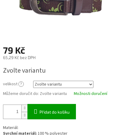
79 Kč
65,29 Kč bez DPH
Měrná
Zvolte variantu
cena:
velikost
?
Můžeme doručit do:
Zvolte variantu
Možnosti doručení
Přidat do košíku
Materiál:
Svrchní materiál:
100 % polyester