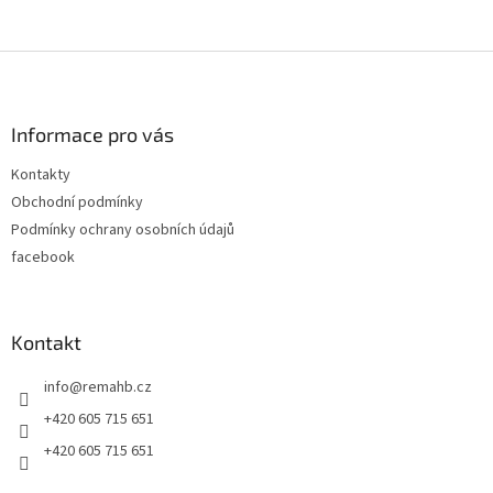
Z
á
p
a
Informace pro vás
t
Kontakty
í
Obchodní podmínky
Podmínky ochrany osobních údajů
facebook
Kontakt
info
@
remahb.cz
+420 605 715 651
+420 605 715 651