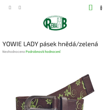
Přejít
NÁKUP
na
obsah
KOŠÍK
YOWIE LADY pásek hnědá/zelená
Průměrné
Neohodnoceno
Podrobnosti hodnocení
hodnocení
produktu
je
0,0
z
5
hvězdiček.