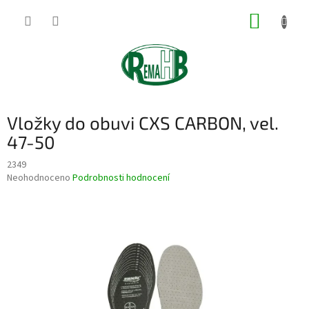
Přejít
NÁKUP
na
obsah
KOŠÍK
Vložky do obuvi CXS CARBON, vel.
47-50
2349
Průměrné
Neohodnoceno
Podrobnosti hodnocení
hodnocení
produktu
je
0,0
z
5
hvězdiček.