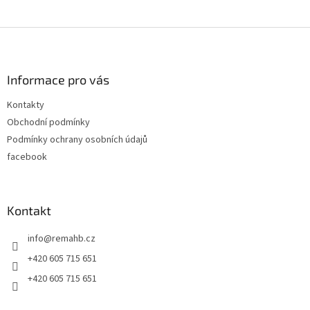
Z
á
p
a
Informace pro vás
t
Kontakty
í
Obchodní podmínky
Podmínky ochrany osobních údajů
facebook
Kontakt
info
@
remahb.cz
+420 605 715 651
+420 605 715 651