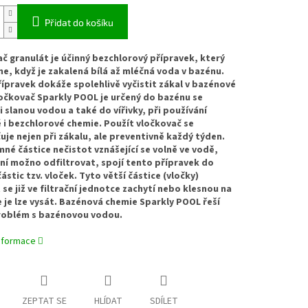
Přidat do košíku
č granulát je účinný
bezchlorový přípravek, který
e, když je zakalená bílá až mléčná voda v bazénu.
ípravek dokáže spolehlivě vyčistit zákal v bazénové
očkovač Sparkly POOL je určený do bazénu se
i slanou vodou a také do vířivky, při používání
 i bezchlorové chemie. Použít vločkovač se
je nejen při zákalu, ale preventivně každý týden.
mné částice nečistot vznášející se volně ve vodě,
ní možno odfiltrovat, spojí tento přípravek do
ástic tzv. vloček. Tyto větší částice (vločky)
 se již ve filtrační jednotce zachytí nebo klesnou na
 je lze vysát. Bazénová chemie Sparkly POOL řeší
roblém s bazénovou vodou.
informace
ZEPTAT SE
HLÍDAT
SDÍLET