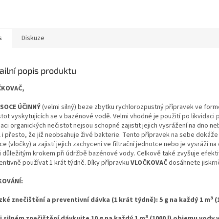
s
Diskuze
ailní popis produktu
ČKOVAČ,
SOCE ÚČINNÝ
(velmi silný) beze zbytku rychlorozpustný přípravek ve form
stot vyskytujících se v bazénové vodě. Velmi vhodné je použití po likvidac
daci organických nečistot nejsou schopné zajistit jejich vysrážení na dno ne
 i přesto, že již neobsahuje živé bakterie. Tento přípravek na sebe dokáže n
ce (vločky) a zajistí jejich zachycení ve filtrační jednotce nebo je vysráží 
i důležitým krokem při údržbě bazénové vody. Celkově také zvyšuje efektiv
entivně používat 1 krát týdně. Díky přípravku
VLOČKOVAČ
dosáhnete jiskrn
KOVÁNÍ:
3
zké znečištění a preventivní dávka (1 krát týdně): 5 g na každý 1 m
(
3
i silném znečištění dávkujte 10 g na každý 1 m
(1000 l) objemu vody 