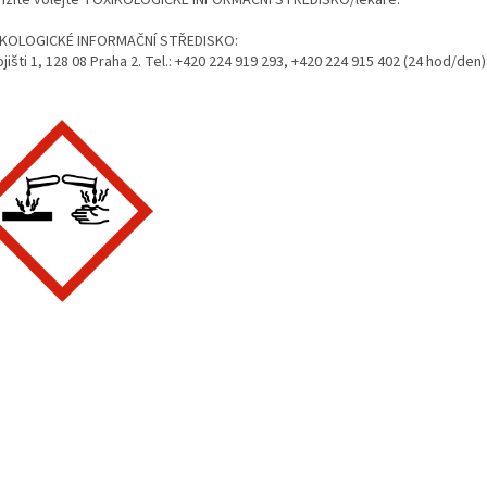
žitě volejte TOXIKOLOGICKÉ INFORMAČNÍ STŘEDISKO/lékaře.
KOLOGICKÉ INFORMAČNÍ STŘEDISKO:
jišti 1, 128 08 Praha 2. Tel.: +420 224 919 293, +420 224 915 402 (24 hod/den)