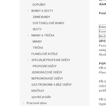
dávk
DOPLŇKY
BUNDY A VESTY
Použ
ZIMNÍ BUNDY
SOFTSHELLOVÉ BUNDY
Bale
VESTY
Form
MIKINY A TRIČKA
Možn
UPO
MIKINY
Pozor
TRIČKA
nele
FLANELOVÉ KOŠILE
škod
SPECIÁLNÍ PROFESNÍ ODĚVY
POPI
PROFESNÍ ODĚVY
PŘI 
JEDNORÁZOVÉ ODĚVY
Přeru
NEPROMOKAVÉ ODĚVY
PŘI 
GASTRONOMIE A BÍLÉ ODĚVY
Odst
potí
KRAŤASY
spodní prádlo
PŘI 
Pracovní obuv
Vypl