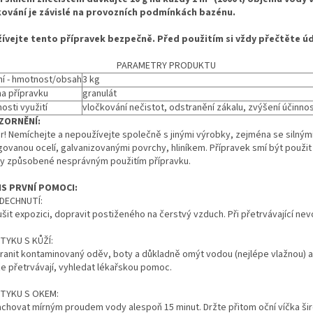
ování je závislé na provozních podmínkách bazénu.
ívejte tento přípravek bezpečně. Před použitím si vždy přečtěte úd
PARAMETRY PRODUKTU
ní - hmotnost/obsah
3 kg
a přípravku
granulát
osti využití
vločkování nečistot, odstranění zákalu, zvýšení účinnost
ZORNĚNÍ:
! Nemíchejte a nepoužívejte společně s jinými výrobky, zejména se silnými 
govanou ocelí, galvanizovanými povrchy, hliníkem. Přípravek smí být použi
y způsobené nesprávným použitím přípravku.
S PRVNÍ POMOCI:
VDECHNUTÍ:
šit expozici, dopravit postiženého na čerstvý vzduch. Při přetrvávající ne
STYKU S KŮŽÍ:
ranit kontaminovaný oděv, boty a důkladně omýt vodou (nejlépe vlažnou) a
že přetrvávají, vyhledat lékařskou pomoc.
STYKU S OKEM:
achovat mírným proudem vody alespoň 15 minut. Držte přitom oční víčka ši