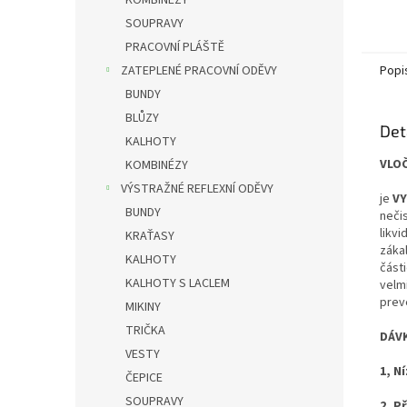
KOMBINÉZY
SOUPRAVY
PRACOVNÍ PLÁŠTĚ
Popi
ZATEPLENÉ PRACOVNÍ ODĚVY
BUNDY
BLŮZY
Det
KALHOTY
VLO
KOMBINÉZY
VÝSTRAŽNÉ REFLEXNÍ ODĚVY
je
VY
BUNDY
neči
likvi
KRAŤASY
zákal
KALHOTY
části
KALHOTY S LACLEM
velm
prev
MIKINY
TRIČKA
DÁV
VESTY
1,
Ní
ČEPICE
SOUPRAVY
2,
Př