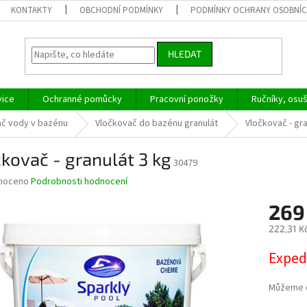
KONTAKTY
OBCHODNÍ PODMÍNKY
PODMÍNKY OCHRANY OSOBNÍC
HLEDAT
vice
Ochranné pomůcky
Pracovní ponožky
Ručníky, osu
ač vody v bazénu
Vločkovač do bazénu granulát
Vločkovač - gra
kovač - granulát 3 kg
30479
né
noceno
Podrobnosti hodnocení
ní
269
u
222,31 K
Měrná
Exped
cena:
ek.
Můžeme d