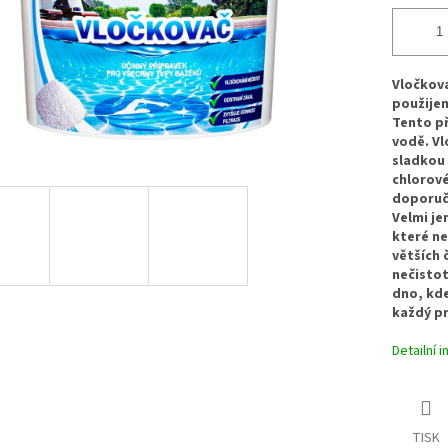
Vločkova
použijem
Tento př
vodě. Vl
sladkou 
chlorové
doporuču
Velmi je
které ne
větších č
nečistot
dno, kde
každý p
Detailní 
TISK