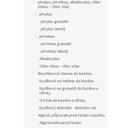
pH plus, pH mínus, alkalita plus, chlor
mínus – chlor stop
pH plus
pH plus granulát
pH plus tekutý
pH mínus
pH mínus granulát
pH mínus tekutý
Alkalita plus
Chlor mínus - chlor stop
Bezchlorová chemie do bazénu
Kyslíkové oxi tablety do bazénu
Kyslíkový oxi granulát do bazénu a
vířivky
Oxi šok do bazénu a vířivky
Kyslíkový aktivátor - aktivátor oxi
Algicid, přípravek proti řasám v bazénu
Algicid extra proti řasám