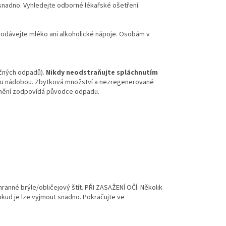
 snadno. Vyhledejte odborné lékařské ošetření.
epodávejte mléko ani alkoholické nápoje. Osobám v
ečných odpadů).
Nikdy neodstraňujte spláchnutím
tou nádobou. Zbytková množství a nezregenerované
ranění zodpovídá původce odpadu.
nné brýle/obličejový štít. PŘI ZASAŽENÍ OČÍ: Několik
okud je lze vyjmout snadno. Pokračujte ve