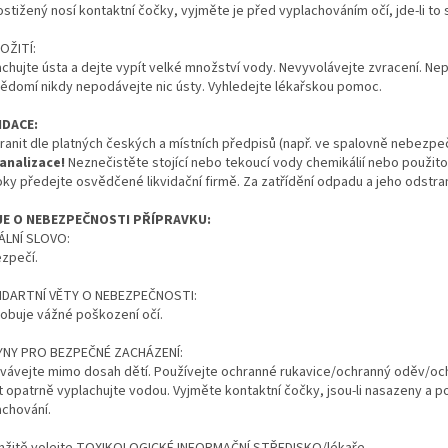
ostižený nosí kontaktní čočky, vyjměte je před vyplachováním očí, jde-li to
OŽITÍ:
achujte ústa a dejte vypít velké množství vody. Nevyvolávejte zvracení. N
ědomí nikdy nepodávejte nic ústy. Vyhledejte lékařskou pomoc.
IDACE:
ranit dle platných českých a místních předpisů (např. ve spalovně nebezp
analizace!
Neznečistěte stojící nebo tekoucí vody chemikálií nebo použi
oky předejte osvědčené likvidační firmě. Za zatřídění odpadu a jeho odst
JE O NEBEZPEČNOSTI PŘÍPRAVKU:
ÁLNÍ SLOVO:
zpečí.
DARTNÍ VĚTY O NEBEZPEČNOSTI:
obuje vážné poškození očí.
NY PRO BEZPEČNÉ ZACHÁZENÍ:
vávejte mimo dosah dětí. Používejte ochranné rukavice/ochranný oděv/ochra
t opatrně vyplachujte vodou. Vyjměte kontaktní čočky, jsou-li nasazeny a p
achování.