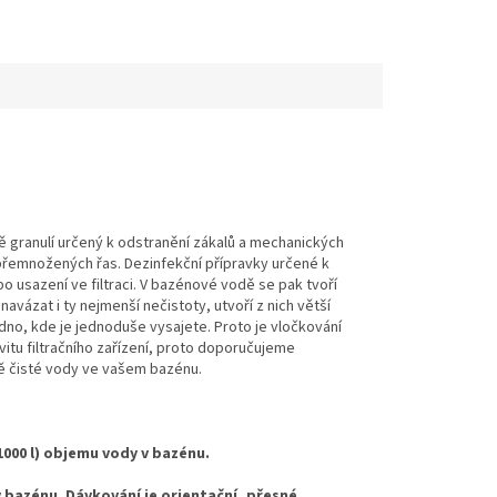
ě granulí určený k odstranění zákalů a mechanických
i přemnožených řas. Dezinfekční přípravky určené k
bo usazení ve filtraci. V bazénové vodě se pak tvoří
avázat i ty nejmenší nečistoty, utvoří z nich větší
na dno, kde je jednoduše vysajete. Proto je vločkování
itu filtračního zařízení, proto doporučujeme
ě čisté vody ve vašem bazénu.
1000 l) objemu vody v bazénu.
v bazénu. Dávkování je orientační, přesné