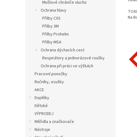
Okam
Mušlové chrániče sluchu
Ochrana hlavy
TOXI
Na Bo
Přilby CXS
Přilby 3M
Přilby Prohelm
Přilby MSA
Ochrana dýchacích cest
Respirátory a jednorázové roušky
Ochrana při práci ve výškách
Pracovní ponožky
Ručníky, osušky
AKCE
Doplňky
Dětské
VÝPRODEJ
Měřidla a značkovače
Nástroje