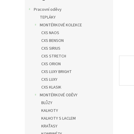
n
e
Pracovní oděvy
l
TEPLÁKY
MONTÉRKOVÉ KOLEKCE
CXS NAOS
CXS BENSON
CXS SIRIUS
CXS STRETCH
CXS ORION
CXS LUXY BRIGHT
CXS LUXY
CXS KLASIK
MONTÉRKOVÉ ODĚVY
BLŮZY
KALHOTY
KALHOTY S LACLEM
KRAŤASY