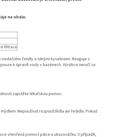
aje na obalu.
i filtrace
oxidačními činidly a silnými kyselinami. Reaguje s
t pouze k úpravě vody v bazénech. Výrobce neručí za
volnosti zajistěte lékařskou pomoc.
 mýdlem. Nepoužívat rozpouštědla ani ředidla. Pokud
roce otevřená pomocí palce a ukazováčku. V případě,