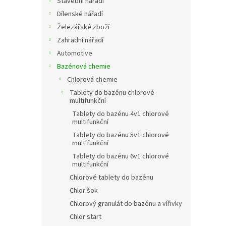
Stavební nářadí
Dílenské nářadí
Železářské zboží
Zahradní nářadí
Automotive
Bazénová chemie
Chlorová chemie
Tablety do bazénu chlorové
multifunkční
Tablety do bazénu 4v1 chlorové
multifunkční
Tablety do bazénu 5v1 chlorové
multifunkční
Tablety do bazénu 6v1 chlorové
multifunkční
Chlorové tablety do bazénu
Chlor šok
Chlorový granulát do bazénu a vířivky
Chlor start