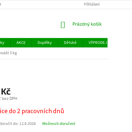
H ÚDAJŮ
FACEBOOK
Přihlášení
NÁKUPNÍ
Prázdný košík
KOŠÍK
šky
AKCE
Doplňky
Dětské
VÝPRODEJ
Měřidl
nulát 3 kg
 Kč
č bez DPH
ice do 2 pracovních dnů
oručit do:
12.8.2026
Možnosti doručení