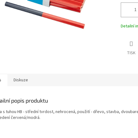
Detailní 
TISK
s
Diskuze
ailní popis produktu
a s tuhou HB - střední tvrdost, nehrocená, použití - dřevo, stavba, dvouba
edení červená/modrá.