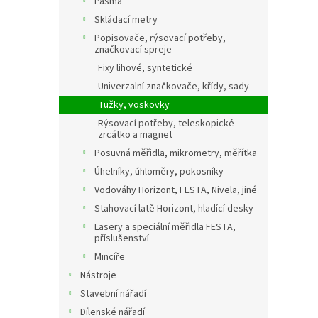
Pásma
Skládací metry
Popisovače, rýsovací potřeby,
značkovací spreje
Fixy lihové, syntetické
Univerzalní značkovače, křídy, sady
Tužky, voskovky
Rýsovací potřeby, teleskopické
zrcátko a magnet
Posuvná měřidla, mikrometry, měřítka
Úhelníky, úhloměry, pokosníky
Vodováhy Horizont, FESTA, Nivela, jiné
Stahovací latě Horizont, hladící desky
Lasery a speciální měřidla FESTA,
příslušenství
Mincíře
Nástroje
Stavební nářadí
Dílenské nářadí