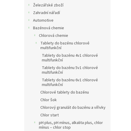
Železářské zboží
Zahradní nářadí
Automotive
Bazénová chemie
Chlorová chemie
Tablety do bazénu chlorové
multifunkční
Tablety do bazénu 4v1 chlorové
multifunkční
Tablety do bazénu 5v1 chlorové
multifunkční
Tablety do bazénu 6v1 chlorové
multifunkční
Chlorové tablety do bazénu
Chlor šok
Chlorový granulát do bazénu a vířivky
Chlor start
pH plus, pH mínus, alkalita plus, chlor
mínus – chlor stop