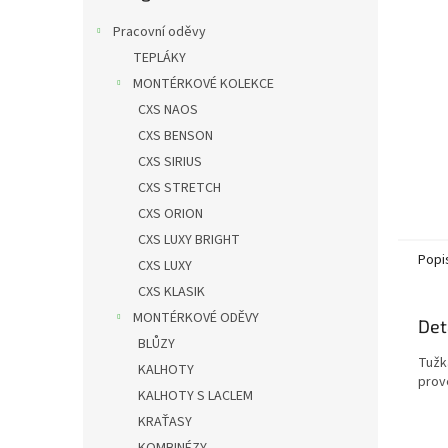
n
e
Pracovní oděvy
l
TEPLÁKY
MONTÉRKOVÉ KOLEKCE
CXS NAOS
CXS BENSON
CXS SIRIUS
CXS STRETCH
CXS ORION
CXS LUXY BRIGHT
Popi
CXS LUXY
CXS KLASIK
MONTÉRKOVÉ ODĚVY
Det
BLŮZY
Tužk
KALHOTY
prov
KALHOTY S LACLEM
KRAŤASY