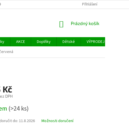
H ÚDAJŮ
FACEBOOK
Přihlášení
NÁKUPNÍ
Prázdný košík
KOŠÍK
šky
AKCE
Doplňky
Dětské
VÝPRODEJ
Měřidl
červená
 Kč
bez DPH
dem
(>24 ks)
oručit do:
11.8.2026
Možnosti doručení