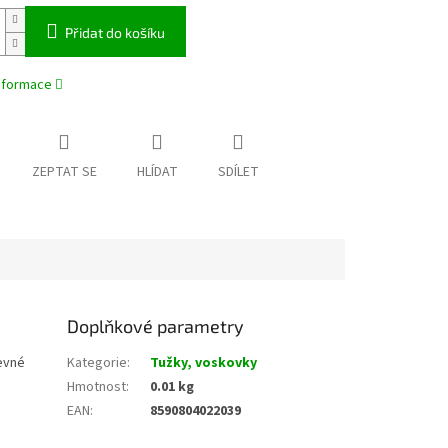
Přidat do košíku
informace
ZEPTAT SE
HLÍDAT
SDÍLET
Doplňkové parametry
revné
Kategorie
:
Tužky, voskovky
Hmotnost
:
0.01 kg
EAN
:
8590804022039