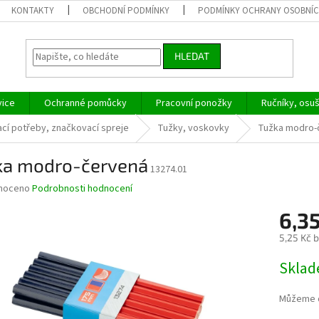
KONTAKTY
OBCHODNÍ PODMÍNKY
PODMÍNKY OCHRANY OSOBNÍC
HLEDAT
vice
Ochranné pomůcky
Pracovní ponožky
Ručníky, osu
cí potřeby, značkovací spreje
Tužky, voskovky
Tužka modro-
ka modro-červená
13274.01
né
noceno
Podrobnosti hodnocení
ní
6,35
u
5,25 Kč 
Měrná
Skla
cena:
ek.
Můžeme d