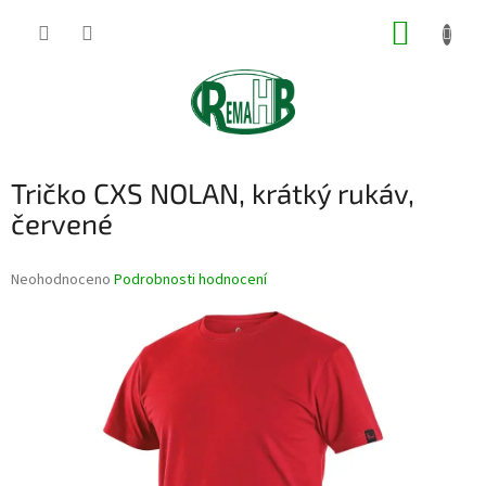
Přejít
NÁKUP
na
obsah
KOŠÍK
Tričko CXS NOLAN, krátký rukáv,
červené
Průměrné
Neohodnoceno
Podrobnosti hodnocení
hodnocení
produktu
je
0,0
z
5
hvězdiček.