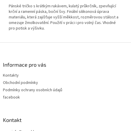
Pánské tričko s krátkým rukávem, kulatý průkrčník, zpevňující
krční a ramenní páska, boční švy. Finální silikonová úprava
materiálu, která zajišťuje vyšší měkkost, rozměrovou stálost a
omezuje žmolkovatění. Použití v práci i pro volný čas. Vhodné
pro potisk a výšivku.
Z
á
p
a
Informace pro vás
t
Kontakty
í
Obchodní podmínky
Podmínky ochrany osobních údajů
facebook
Kontakt