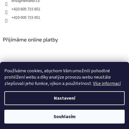
info
@
remahb.cz
+420 605 715 651
+420 605 715 651
Přijímáme online platby
Používáme cookies, abychom Vám umožnili pohodlné
prohlížení webu a díky analýze provozu webu neustále
zlepšovali jeho funkce, výkon a použitelnost.
Více informací
Nastavení
Vytvořil Shoptet
Souhlasím
Copyright 2026
RemaHB
. Všechna práva vyhrazena.