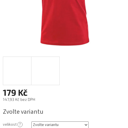
179 Kč
147,93 Kč bez DPH
Měrná
Zvolte variantu
cena:
velikost
?